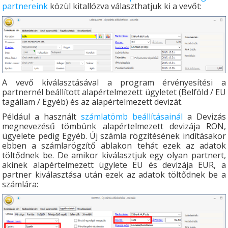
partnereink
közül kitallózva választhatjuk ki a vevőt:
A vevő kiválasztásával a program érvényesítési a
partnernél beállított alapértelmezett ügyletet (Belföld / EU
tagállam / Egyéb) és az alapértelmezett devizát.
Például a használt
számlatömb beállításainál
a Devizás
megnevezésű tömbünk alapértelmezett devizája RON,
ügyelete pedig Egyéb. Új számla rögzítésének indításakor
ebben a számlarögzítő ablakon tehát ezek az adatok
töltődnek be. De amikor kiválasztjuk egy olyan partnert,
akinek alapértelmezett ügylete EU és devizája EUR, a
partner kiválasztása után ezek az adatok töltődnek be a
számlára: