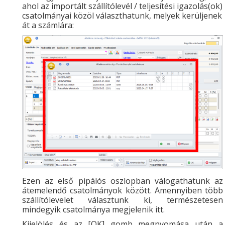
ahol az importált szállítólevél / teljesítési igazolás(ok)
csatolmányai közöl választhatunk, melyek kerüljenek
át a számlára:
Ezen az első pipálós oszlopban válogathatunk az
átemelendő csatolmányok között. Amennyiben több
szállítólevelet választunk ki, természetesen
mindegyik csatolmánya megjelenik itt.
Kijelölés és az [OK] gomb megnyomása után a