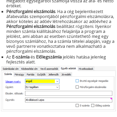
megadott egységárból számolja vissza az áfa- és nettó
értéket.
Pénzforgalmi elszámolás
. Ha a cég bejelentkezett
áfabevallás szempontjából pénzforgalmi elszámolásra,
akkor köteles az adóév létrehozásakor az adóévhez a
Pénzforgalmi elszámolás
beállítást rögzíteni. Ilyenkor
minden számla kiállításához felajánlja a program a
jelölést, ami abban az esetben szüntethető meg egy
bizonyos számlához, ha a számla tételei alapján, vagy a
vevő partnerre vonatkoztatva nem alkalmazható a
pénzforgalmi elszámolás.
Az
E-számla
és
Előlegszámla
jelölés hatása jelenleg
fejlesztés alatt.