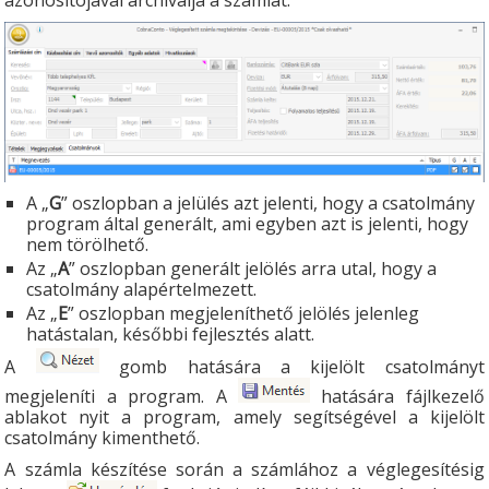
azonosítójával archiválja a számlát:
A „
G
” oszlopban a jelülés azt jelenti, hogy a csatolmány
program által generált, ami egyben azt is jelenti, hogy
nem törölhető.
Az „
A
” oszlopban generált jelölés arra utal, hogy a
csatolmány alapértelmezett.
Az „
E
” oszlopban megjeleníthető jelölés jelenleg
hatástalan, későbbi fejlesztés alatt.
A
gomb hatására a kijelölt csatolmányt
megjeleníti a program. A
hatására fájlkezelő
ablakot nyit a program, amely segítségével a kijelölt
csatolmány kimenthető.
A számla készítése során a számlához a véglegesítésig