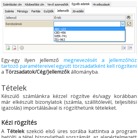
Egy-egy ilyen jellemző
megnevezését a jellemzőhöz
tartozó paramétereivel együtt törzsadatként kell rögzíteni
a
Törzsadatok/Cég/Jellemzők
állományba.
Tételek
Készülő számlánkra kézzel rögzítve és/vagy korábban
már elkészült bizonylatok (számla, szállítólevél, teljesítési
igazolás) importálásával is rögzíthetünk tételeket.
Kézi rögzítés
A
Tételek
szekció első üres sorába kattintva a program
betölti a tétel bizonylatbeli sorszámát, az alapértelmezett