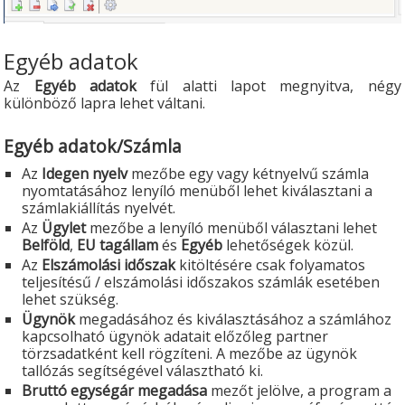
Egyéb adatok
Az
Egyéb adatok
fül alatti lapot megnyitva, négy
különböző lapra lehet váltani.
Egyéb adatok/Számla
Az
Idegen nyelv
mezőbe egy vagy kétnyelvű számla
nyomtatásához lenyíló menüből lehet kiválasztani a
számlakiállítás nyelvét.
Az
Ügylet
mezőbe a lenyíló menüből választani lehet
Belföld
,
EU tagállam
és
Egyéb
lehetőségek közül.
Az
Elszámolási időszak
kitöltésére csak folyamatos
teljesítésű / elszámolási időszakos számlák esetében
lehet szükség.
Ügynök
megadásához és kiválasztásához a számlához
kapcsolható ügynök adatait előzőleg partner
törzsadatként kell rögzíteni. A mezőbe az ügynök
tallózás segítségével választható ki.
Bruttó egységár megadása
mezőt jelölve, a program a