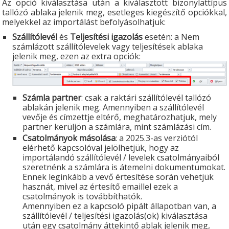
Az opció kiválasztása után a kiválasztott bizonylattípus
tallózó ablaka jelenik meg, esetleges kiegészítő opciókkal,
melyekkel az importálást befolyásolhatjuk:
Szállítólevél
és
Teljesítési igazolás
esetén: a Nem
számlázott szállítólevelek vagy teljesítések ablaka
jelenik meg, ezen az extra opciók:
Számla partner
: csak a raktári szállítólevél tallózó
ablakán jelenik meg. Amennyiben a szállítólevél
vevője és címzettje eltérő, meghatározhatjuk, mely
partner kerüljön a számlára, mint számlázási cím.
Csatolmányok másolása
: a 2025.3-as verziótól
elérhető kapcsolóval jelölhetjük, hogy az
importálandó szállítólevél / levelek csatolmányaiból
szeretnénk a számlára is átemelni dokumentumokat.
Ennek leginkább a vevő értesítése során vehetjük
hasznát, mivel az értesítő emaillel ezek a
csatolmányok is továbbíthatók.
Amennyiben ez a kapcsoló pipált állapotban van, a
szállítólevél / teljesítési igazolás(ok) kiválasztása
után egy csatolmány áttekintő ablak jelenik meg,