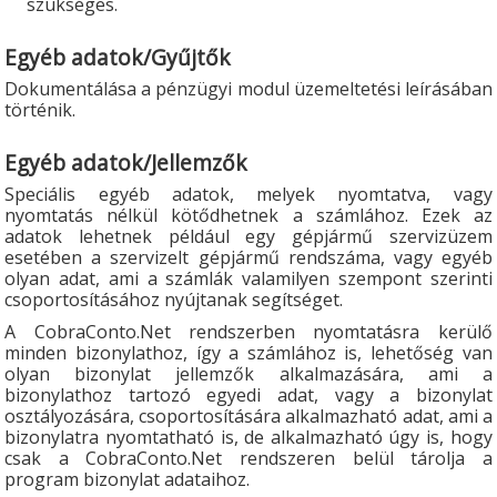
szükséges.
Egyéb adatok/Gyűjtők
Dokumentálása a pénzügyi modul üzemeltetési leírásában
történik.
Egyéb adatok/Jellemzők
Speciális egyéb adatok, melyek nyomtatva, vagy
nyomtatás nélkül kötődhetnek a számlához. Ezek az
adatok lehetnek például egy gépjármű szervizüzem
esetében a szervizelt gépjármű rendszáma, vagy egyéb
olyan adat, ami a számlák valamilyen szempont szerinti
csoportosításához nyújtanak segítséget.
A CobraConto.Net rendszerben nyomtatásra kerülő
minden bizonylathoz, így a számlához is, lehetőség van
olyan bizonylat jellemzők alkalmazására, ami a
bizonylathoz tartozó egyedi adat, vagy a bizonylat
osztályozására, csoportosítására alkalmazható adat, ami a
bizonylatra nyomtatható is, de alkalmazható úgy is, hogy
csak a CobraConto.Net rendszeren belül tárolja a
program bizonylat adataihoz.