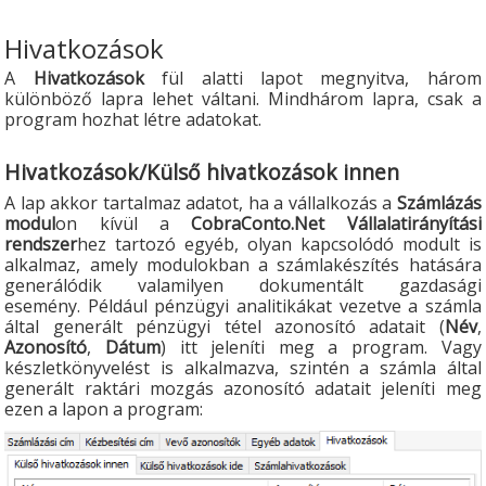
Hivatkozások
A
Hivatkozások
fül alatti lapot megnyitva, három
különböző lapra lehet váltani. Mindhárom lapra, csak a
program hozhat létre adatokat.
Hivatkozások/Külső hivatkozások innen
A lap akkor tartalmaz adatot, ha a vállalkozás a
Számlázás
modul
on kívül a
CobraConto.Net Vállalatirányítási
rendszer
hez tartozó egyéb, olyan kapcsolódó modult is
alkalmaz, amely modulokban a számlakészítés hatására
generálódik valamilyen dokumentált gazdasági
esemény. Például pénzügyi analitikákat vezetve a számla
által generált pénzügyi tétel azonosító adatait (
Név
,
Azonosító
,
Dátum
) itt jeleníti meg a program. Vagy
készletkönyvelést is alkalmazva, szintén a számla által
generált raktári mozgás azonosító adatait jeleníti meg
ezen a lapon a program: