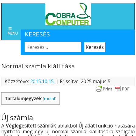
KERESÉS
MENU
Normál számla kiállítása
Közzétéve:
2015.10.15.
| Frissítve: 2025 május 5.
Tartalomjegyzék
[
mutat
]
Új számla
A
Véglegesített számlák
ablakból
Új adat
funkció hatására
nyitható meg egy új normál számla kiállítására szolgáló