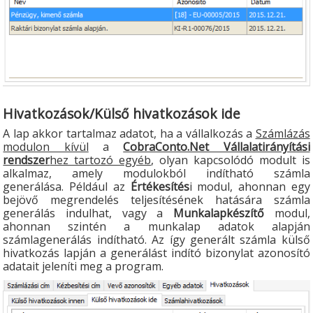
Hivatkozások/Külső hivatkozások ide
A lap akkor tartalmaz adatot, ha a vállalkozás a
Számlázás
modulon kívül
a
CobraConto.Net Vállalatirányítási
rendszer
hez tartozó egyéb
, olyan kapcsolódó modult is
alkalmaz, amely modulokból indítható számla
generálása. Például az
Értékesítés
i modul, ahonnan egy
bejövő megrendelés teljesítésének hatására számla
generálás indulhat, vagy a
Munkalapkészítő
modul,
ahonnan szintén a munkalap adatok alapján
számlagenerálás indítható. Az így generált számla külső
hivatkozás lapján a generálást indító bizonylat azonosító
adatait jeleníti meg a program.