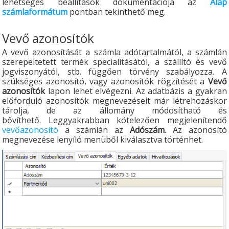
lehetséges beállítások dokumentációja az
Alap
számlaformátum
pontban tekinthető meg.
Vevő azonosítók
A vevő azonosítását a számla adótartalmától, a számlán
szerepeltetett termék specialitásától, a szállító és vevő
jogviszonyától, stb. függően törvény szabályozza. A
szükséges azonosító, vagy azonosítók rögzítését a
Vevő
azonosítók
lapon lehet elvégezni. Az adatbázis a gyakran
előforduló azonosítók megnevezéseit már létrehozáskor
tárolja, de az állomány módosítható és
bővíthető. Leggyakrabban kötelezően megjelenítendő
vevőazonosító
a számlán az
Adószám
. Az azonosító
megnevezése lenyíló menüből kiválasztva történhet.