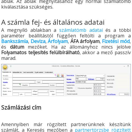
ablak. Az ablak megnyitásához egy normál számlatömb
kiválasztása szükséges.
A számla fej- és általános adatai
A megnyíló ablakban a
számlatömb adatai
és a többi
paraméter beállítástól függően feltölti a program a
Bankszámla
,
Deviza
,
Árfolyam
,
ÁFA árfolyam
,
Fizetési mód
,
és
dátum
mezőket. Ha az állományhoz nincs jelölve
Folyamatos teljesítés felülbírálható
, akkor a mező passzív
marad.
Számlázási cím
Amennyiben már rögzített partnerünknek készítünk
számlát, a Keresés mezőben a
partnertörzsbe rögzített