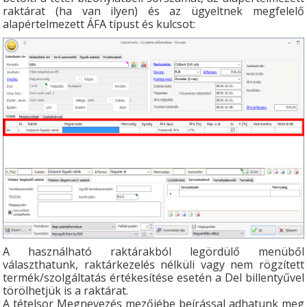
raktárat (ha van ilyen) és az ügyeltnek megfelelő
alapértelmezett ÁFA típust és kulcsot:
A használható raktárakból legördülő menüből
választhatunk, raktárkezelés nélküli vagy nem rögzített
termék/szolgáltatás értékesítése esetén a Del billentyűvel
törölhetjük is a raktárat.
A tételsor Megnevezés mezőjébe beírással adhatunk meg