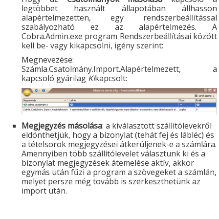
legtöbbet használt állapotában állhasson
alapértelmezetten, egy rendszerbeállítással
szabályozható ez az alapértelmezés. A
Cobra.Admin.exe program Rendszerbeállításai között
kell be- vagy kikapcsolni, igény szerint:
Megnevezése:
Számla.Csatolmány.Import.Alapértelmezett, a
kapcsoló gyárilag
KI
kapcsolt:
Megjegyzés másolása
: a kiválasztott szállítólevekről
eldönthetjük, hogy a bizonylat (tehát fej és lábléc) és
a tételsorok megjegyzései átkerüljenek-e a számlára.
Amennyiben több szállítólevelet választunk ki és a
bizonylat megjegyzések átemelése aktív, akkor
egymás után fűzi a program a szövegeket a számlán,
melyet persze még tovább is szerkeszthetünk az
import után.