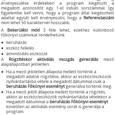
érvényesülése érdekében a program kiegészíti a
megadott azonosítót egy 1-el induló sorszámmal. Így
figyelembe kell venni, hogy a program által kiegészített
adattal együtt kell érvényesülni, hogy a
Referenciaszám
nem lehet 50 karakternél hosszabb.
A
Bekerülési mód
3 féle lehet, ezekhez különböző
főkönyvi számokat rendelhetünk
beruházás
eszköz fellelés
átminősítés eszközzé
A
Rögzítéskor aktiválás mozgás generálás
mező
alapállapotban jelöletlen:
Ha a mező jelöletlen állapota mellett történik a
megadott adatok rögzítése, akkor az eszköz/eszközök
nyilvántartásba vétele a megadott dátummal csak a
beruházás
Főkönyvi eseményt
generálva történik meg.
Ha a mező jelölt állapota mellett történik a rögzítés,
akkor az eszköz/eszközök nyilvántartásba vételekor a
megadott dátummal a
beruházás
Főkönyvi eseményt
követően az aktiválás esemény sorát is generálja a
program.