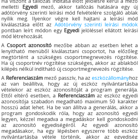
Ha viszont a tallózás indítása előtt jelölésre kerül a mező
melletti
Egyedi
mező, akkor tallózás hatására egy új
adótörvény szerinti leírási mód felvételére szolgáló ablak
nyílik meg. Ilyenkor végre kell hajtani a leírási mód
kiválasztása előtt az
Adótörvény szerinti leírási módok
pontban leírt módon egy
Egyedi
jelöléssel ellátott leírási
mód létrehozását.
A
Csoport azonosító
mezőbe abban az esetben lehet a
lenyitható menüből kiválasztani csoportot, ha előzőleg
megtörtént a szükséges csoportmegnevezés rögzítése.
Ha új csoportnév rögzítése szükséges, akkor az ablakból
kilépés nélkül indítható új csoportmegnevezés rögzítése.
A
Referenciaszám
mező passzív, ha az
eszközállomány
hoz
az van beállítva, hogy az új eszköz nyilvántartásba
vételekor az eszköz azonosítóját a program generálja.
Ettől eltérő esetben, a
Referenciaszám
az eszköz egyedi
azonosítója szabadon megadható maximum 50 karakter
hosszú adat lehet. Ha be van állítva a generálás, akkor a
program gondoskodik róla, hogy az azonosító egyedi
legyen, kézzel megadva a megadáskor kell gondoskodni
az azonosító egyediségéről. Az egyedi azonosító
megadásakor, ha egy lépésben egyszerre több eszköz
nyilvántartásba vétele történik, akkor az egyediség