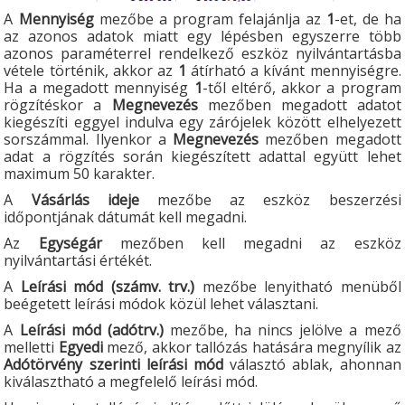
A
Mennyiség
mezőbe a program felajánlja az
1
-et, de ha
az azonos adatok miatt egy lépésben egyszerre több
azonos paraméterrel rendelkező eszköz nyilvántartásba
vétele történik, akkor az
1
átírható a kívánt mennyiségre.
Ha a megadott mennyiség
1
-től eltérő, akkor a program
rögzítéskor a
Megnevezés
mezőben megadott adatot
kiegészíti eggyel indulva egy zárójelek között elhelyezett
sorszámmal. Ilyenkor a
Megnevezés
mezőben megadott
adat a rögzítés során kiegészített adattal együtt lehet
maximum 50 karakter.
A
Vásárlás ideje
mezőbe az eszköz beszerzési
időpontjának dátumát kell megadni.
Az
Egységár
mezőben kell megadni az eszköz
nyilvántartási értékét.
A
Leírási mód (számv. trv.)
mezőbe lenyitható menüből
beégetett leírási módok közül lehet választani.
A
Leírási mód (adótrv.)
mezőbe, ha nincs jelölve a mező
melletti
Egyedi
mező, akkor tallózás hatására megnyílik az
Adótörvény szerinti leírási mód
választó ablak, ahonnan
kiválasztható a megfelelő leírási mód.