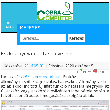
KERESÉS
MENU
Eszköz nyilvántartásba vétele
Közzétéve:
2016.05.20.
| Frissítve: 2020 október 5.
Ha az
Eszköz keresés ablak
Eszköz
állomány
mezőbe van kiválasztva eszköz állomány, akkor
az ablakból indított
Új adat
funkció hatására megnyílik az
új eszköz vagy eszközök nyilvántartásba vétele során a
felvételezendő adatok megadására szolgáló ablak: