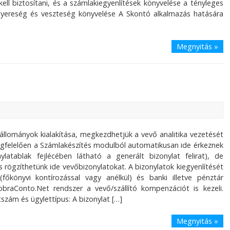
l biztosítani, és a számlakiegyenlítések könyvelése a tényleges
ó nyereség és veszteség könyvelése A Skontó alkalmazás hatására
Megnyitás »
lományok kialakítása, megkezdhetjük a vevő analitika vezetését
gfelelően a Számlakészítés modulból automatikusan ide érkeznek
atablak fejlécében látható a generált bizonylat felirat), de
is rögzíthetünk ide vevőbizonylatokat. A bizonylatok kiegyenlítését
 (főkönyvi kontírozással vagy anélkül) és banki illetve pénztár
obraConto.Net rendszer a vevő/szállító kompenzációt is kezeli.
tszám és ügylettípus: A bizonylat […]
Megnyitás »