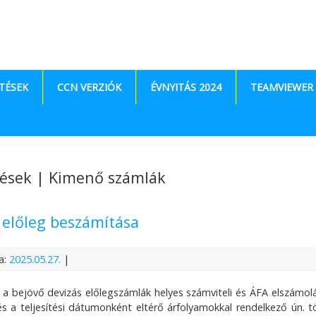
TÉSEK
CCN VERZIÓK
ÉVNYITÁS 2024
TEAMVIEWER
ések | Kimenő számlák
 előleg beszámítása
a:
2025.05.27.
|
l. a bejövő devizás előlegszámlák helyes számviteli és ÁFA elszámol
 a teljesítési dátumonként eltérő árfolyamokkal rendelkező ún. t