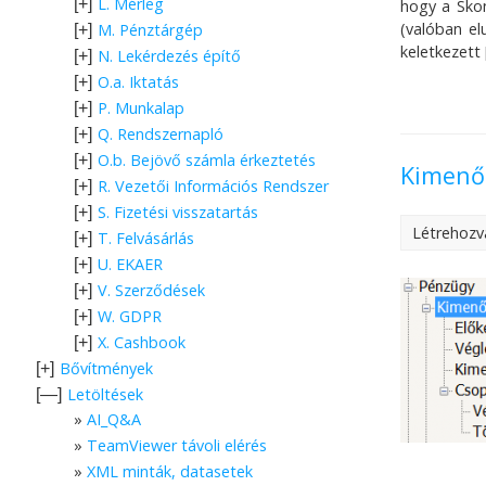
L. Mérleg
[+]
hogy a Skon
(valóban el
M. Pénztárgép
[+]
keletkezett 
N. Lekérdezés építő
[+]
O.a. Iktatás
[+]
P. Munkalap
[+]
Q. Rendszernapló
[+]
O.b. Bejövő számla érkeztetés
[+]
Kimenő 
R. Vezetői Információs Rendszer
[+]
S. Fizetési visszatartás
[+]
Létrehozv
T. Felvásárlás
[+]
U. EKAER
[+]
V. Szerződések
[+]
W. GDPR
[+]
X. Cashbook
[+]
Bővítmények
[+]
Letöltések
[—]
AI_Q&A
TeamViewer távoli elérés
XML minták, datasetek