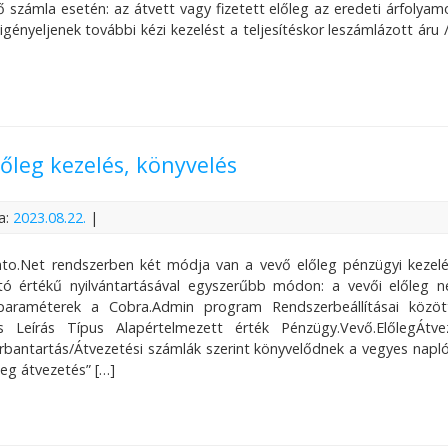
 számla esetén: az átvett vagy fizetett előleg az eredeti árfolyamon
igényeljenek további kézi kezelést a teljesítéskor leszámlázott áru /
lőleg kezelés, könyvelés
a:
2023.08.22.
|
o.Net rendszerben két módja van a vevő előleg pénzügyi kezelésé
ttó értékű nyilvántartásával egyszerűbb módon: a vevői előleg 
araméterek a Cobra.Admin program Rendszerbeállításai között
 Leírás Típus Alapértelmezett érték Pénzügy.Vevő.ElőlegÁtve
bantartás/Átvezetési számlák szerint könyvelődnek a vegyes napló
leg átvezetés” […]