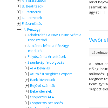
A. Törzsadatok
[+]
mind bejövő
B. Beállítások
[+]
számlák ne 
C. Partnerek
[+]
ügylet […]
D. Termékek
[+]
E. Számlázás
[+]
F. Pénzügy
[—]
Adatletöltés a NAV Online Számla
Vevői e
rendszerből
Általános leírás a Pénzügy
modulról
Létrehozv
Folyószámla értesítések
Számlakép feldolgozás
A CobraCont
ÁFA bevallás
[+]
előleg bru
működési p
Átutalási megbízás export
[+]
Megnevezés
Banki kivonatok
[+]
Pénzügy/Kar
Bejövő számlák
[+]
“Kapott elő
Bekérőlevelek
[+]
Csoportos ÁFA
[+]
Csoportos beszedés
[+]