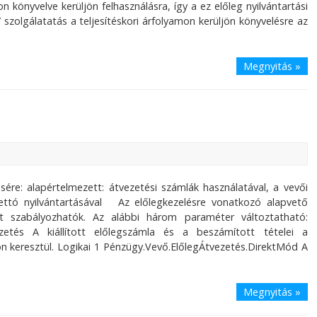
 könyvelve kerüljön felhasználásra, így a ez előleg nyilvántartási
 szolgálatatás a teljesítéskori árfolyamon kerüljön könyvelésre az
Megnyitás »
re: alapértelmezett: átvezetési számlák használatával, a vevői
nettó nyilvántartásával Az előlegkezelésre vonatkozó alapvető
 szabályozhatók. Az alábbi három paraméter változtatható:
zetés A kiállított előlegszámla és a beszámított tételei a
n keresztül. Logikai 1 Pénzügy.Vevő.ElőlegÁtvezetés.DirektMód A
Megnyitás »