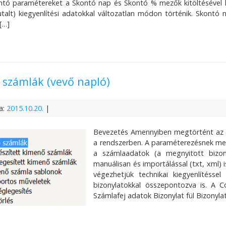
tó paramétereket a Skontó nap és Skontó % mezők kitöltésével kel
utalt) kiegyenlítési adatokkal változatlan módon történik. Skont
[…]
számlák (vevő napló)
a:
2015.10.20.
|
Bevezetés Amennyiben megtörtént az ál
a rendszerben. A paraméterezésnek me
a számlaadatok (a megnyitott bizonyl
manuálisan és importálással (txt, xml) 
végezhetjük technikai kiegyenlítéssel
bizonylatokkal összepontozva is. A C
Számlafej adatok Bizonylat fül Bizonyla