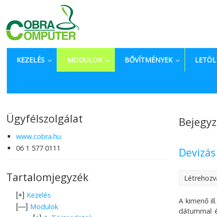
KEZELÉS
MODULOK
BŐVÍTMÉNYEK
LETÖL
Ügyfélszolgálat
Bejegyz
www.cobra.hu
06 1 577 0111
Devizás
Tartalomjegyzék
Létrehozv
Kezelés
[+]
A kimenő il
Modulok
[—]
dátummal és