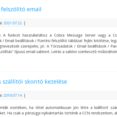
 felszólító email
a:
2021.07.22.
|
lek A funkció használatához a Cobra Message Server vagy a Co
/ Email beállítások / Fizetési felszólító táblázat fejléc kitöltése,
gnevezések szerepelni, pl.: A Törzsadatok / Email beállítások / 
elszólítás” típusú email sablont. Leírás a sablon szerkesztő működés
s szállítói skontó kezelése
a:
2016.07.14.
|
mlák esetében, ha tétel automatikusan jön létre a kiállított s
et. Ha csak a pénzügyi nyilvántartás történik a CCN rendszerben,