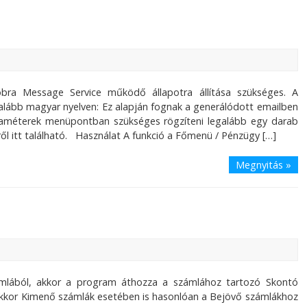
bra Message Service működő állapotra állítása szükséges. A
 legalább magyar nyelven: Ez alapján fognak a generálódott emailben
Paraméterek menüpontban szükséges rögzíteni legalább egy darab
éről itt található. Használat A funkció a Főmenü / Pénzügy […]
Megnyitás »
zámlából, akkor a program áthozza a számlához tartozó Skontó
 akkor Kimenő számlák esetében is hasonlóan a Bejövő számlákhoz