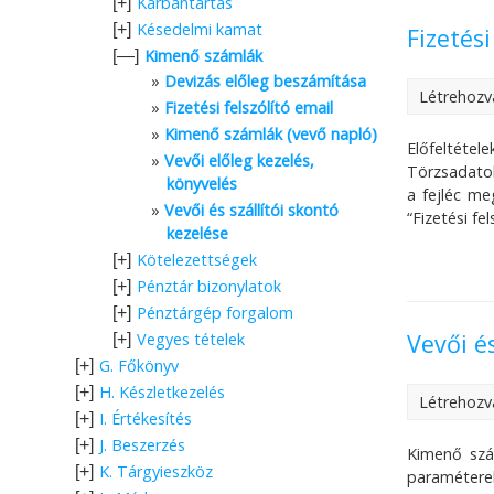
Karbantartás
[+]
Késedelmi kamat
[+]
Fizetési
Kimenő számlák
[—]
Devizás előleg beszámítása
Létrehozv
Fizetési felszólító email
Kimenő számlák (vevő napló)
Előfeltéte
Vevői előleg kezelés,
Törzsadatok 
könyvelés
a fejléc me
Vevői és szállítói skontó
“Fizetési f
kezelése
Kötelezettségek
[+]
Pénztár bizonylatok
[+]
Pénztárgép forgalom
[+]
Vevői é
Vegyes tételek
[+]
G. Főkönyv
[+]
H. Készletkezelés
[+]
Létrehozv
I. Értékesítés
[+]
J. Beszerzés
[+]
Kimenő szá
K. Tárgyieszköz
[+]
paraméterek