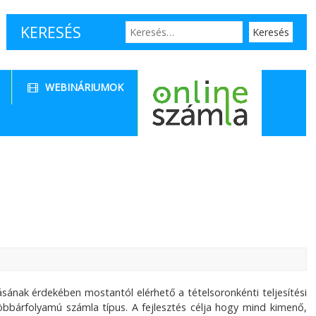
KERESÉS
WEBINÁRIUMOK
ásának érdekében mostantól elérhető a tételsoronkénti teljesítési
öbbárfolyamú számla típus. A fejlesztés célja hogy mind kimenő,