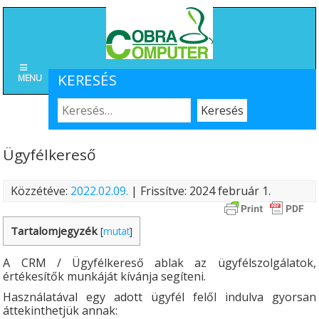
KERESÉS
MENU
Ügyfélkereső
Közzétéve:
2022.02.09.
| Frissítve: 2024 február 1.
Tartalomjegyzék
[
mutat
]
A CRM / Ügyfélkereső ablak az ügyfélszolgálatok,
értékesítők munkáját kívánja segíteni.
Használatával egy adott ügyfél felől indulva gyorsan
áttekinthetjük annak: