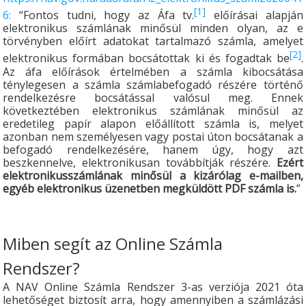
[1]
6:
“Fontos tudni, hogy az Áfa tv.
előírásai alapján
elektronikus számlának minősül minden olyan, az e
törvényben előírt adatokat tartalmazó számla, amelyet
[2]
elektronikus formában bocsátottak ki és fogadtak be
.
Az áfa előírások értelmében a számla kibocsátása
ténylegesen a számla számlabefogadó részére történő
rendelkezésre bocsátással valósul meg. Ennek
következtében elektronikus számlának minősül az
eredetileg papír alapon előállított számla is, melyet
azonban nem személyesen vagy postai úton bocsátanak a
befogadó rendelkezésére, hanem úgy, hogy azt
beszkennelve, elektronikusan továbbítják részére.
Ezért
elektronikusszámlának minősül a kizárólag e-mailben,
egyéb elektronikus üzenetben megküldött PDF számla is.
”
Miben segít az Online Számla
Rendszer?
A NAV Online Számla Rendszer 3-as verziója 2021 óta
lehetőséget biztosít arra, hogy amennyiben a számlázási