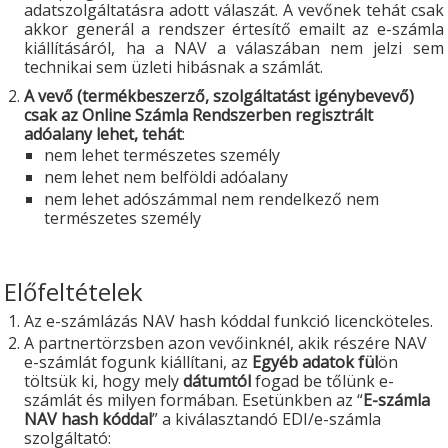
adatszolgáltatásra adott válaszát. A vevőnek tehát csak
akkor generál a rendszer értesítő emailt az e-számla
kiállításáról, ha a NAV a válaszában nem jelzi sem
technikai sem üzleti hibásnak a számlát.
A vevő (termékbeszerző, szolgáltatást igénybevevő)
csak az Online Számla Rendszerben regisztrált
adóalany lehet, tehát
:
nem lehet természetes személy
nem lehet nem belföldi adóalany
nem lehet adószámmal nem rendelkező nem
természetes személy
Előfeltételek
Az e-számlázás NAV hash kóddal funkció licencköteles.
A partnertörzsben azon vevőinknél, akik részére NAV
e-számlát fogunk kiállítani, az
Egyéb adatok fül
ön
töltsük ki, hogy mely
dátumtól
fogad be tőlünk e-
számlát és milyen formában. Esetünkben az “
E-számla
NAV hash kóddal
” a kiválasztandó EDI/e-számla
szolgáltató: