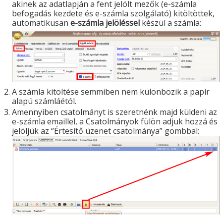
akinek az adatlapján a fent jelölt mezők (e-számla
befogadás kezdete és e-számla szolgálató) kitöltöttek,
automatikusan
e-számla jelöléssel
készül a számla:
A számla kitöltése semmiben nem különbözik a papír
alapú számláétól.
Amennyiben csatolmányt is szeretnénk majd küldeni az
e-számla emaillel, a Csatolmányok fülön adjuk hozzá és
jelöljük az “Értesítő üzenet csatolmánya” gombbal: