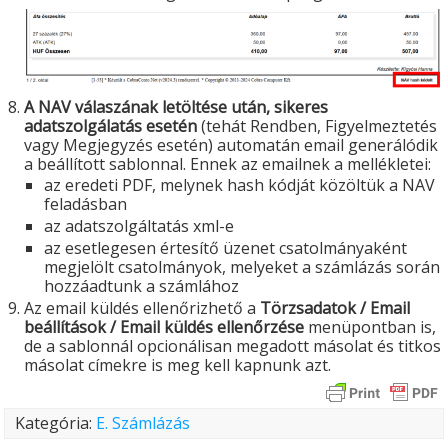
A NAV válaszának letöltése után, sikeres
adatszolgálatás esetén
(tehát Rendben, Figyelmeztetés
vagy Megjegyzés esetén) automatán email generálódik
a beállított sablonnal. Ennek az emailnek a mellékletei:
az eredeti PDF, melynek hash kódját közöltük a NAV
feladásban
az adatszolgáltatás xml-e
az esetlegesen értesítő üzenet csatolmányaként
megjelölt csatolmányok, melyeket a számlázás során
hozzáadtunk a számlához
Az email küldés ellenőrizhető a
Törzsadatok / Email
beállítások / Email küldés ellenőrzése
menüpontban is,
de a sablonnál opcionálisan megadott másolat és titkos
másolat címekre is meg kell kapnunk azt.
Kategória:
E. Számlázás