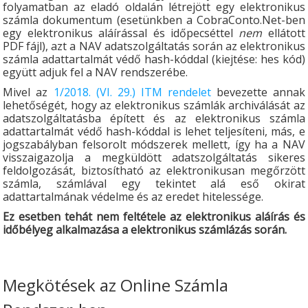
folyamatban az eladó oldalán létrejött egy elektronikus
számla dokumentum (esetünkben a CobraConto.Net-ben
egy elektronikus aláírással és időpecséttel
nem
ellátott
PDF fájl), azt a NAV adatszolgáltatás során az elektronikus
számla adattartalmát védő hash-kóddal (kiejtése: hes kód)
együtt adjuk fel a NAV rendszerébe.
Mivel az
1/2018. (VI. 29.) ITM rendelet
bevezette annak
lehetőségét, hogy az elektronikus számlák archiválását az
adatszolgáltatásba épített és az elektronikus számla
adattartalmát védő hash-kóddal is lehet teljesíteni, más, e
jogszabályban felsorolt módszerek mellett, így ha a NAV
visszaigazolja a megküldött adatszolgáltatás sikeres
feldolgozását, biztosítható az elektronikusan megőrzött
számla, számlával egy tekintet alá eső okirat
adattartalmának védelme és az eredet hitelessége.
Ez esetben tehát nem feltétele az elektronikus aláírás és
időbélyeg alkalmazása a elektronikus számlázás során.
Megkötések az Online Számla