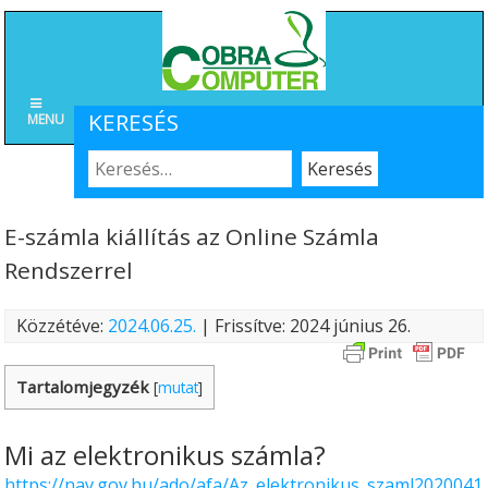
KERESÉS
MENU
E-számla kiállítás az Online Számla
Rendszerrel
Közzétéve:
2024.06.25.
| Frissítve: 2024 június 26.
Tartalomjegyzék
[
mutat
]
Mi az elektronikus számla?
https://nav.gov.hu/ado/afa/Az_elektronikus_szaml2020041