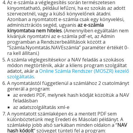
Az e-számla a véglegesítés során természetesen
kinyomtatható, például lefűzni, ha ez szokás az adott
szervezetnél, vagy a külső könyvelőnek átadni.
Azonban a nyomtatott e-számla csak egy könyvelési,
adminisztrációs segéd, ugyanis
az e-számla
kinyomtatva nem hiteles
. (Amennyiben egyáltalán nem
kívánjuk nyomtatni az e-számla pdf-et, az Admin
programban a Rendszerbeállítások között a
“
Számla.Nyomtatás.NAVEszámla
” paraméter értékét 0-
ra kell állítani.)
A számla véglegesítésekor a NAV feladás a szokásos
módon megtörténik, akár a kliens program szolgáltat
adatot, akár a
Online Számla Rendszer (MOSZR) kezelő
szolgáltatás
.
A nyomtatástól függetlenül a számlához 2 csatolmányt
generál a program:
az eredeti PDF, melynek hash kódját közöltük a NAV
feladásban
az adatszolgáltatás xml-e
A nyomtatott számlaképen és a mentett PDF sem
különböztetünk meg Eredeti és Másolati példányt. A
számlakép jobb alsó sarkában minden oldalon a “
NAV
hash kódolt
” szöveget tünteti fel a program: