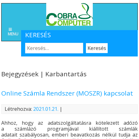
KERESÉS
MENU
Bejegyzések | Karbantartás
Online Számla Rendszer (MOSZR) kapcsolat
Létrehozva:
2021.01.21.
|
Ahhoz, hogy az adatszolgáltatásra kötelezett adózó
a számlázó programjával kiállított számlák
adatait szabályosan, emberi beavatkozás nélkül tudja az