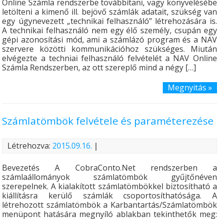
Online Számla rendszerbe továbbítani, vagy könyvelésébe
letölteni a kimenő ill. bejövő számlák adatait, szükség van
egy úgynevezett „technikai felhasználó” létrehozására is.
A technikai felhasználó nem egy élő személy, csupán egy
gépi azonosítási mód, ami a számlázó program és a NAV
szervere közötti kommunikációhoz szükséges. Miután
elvégezte a techniai felhasználó felvételét a NAV Online
Számla Rendszerben, az ott szereplő mind a négy […]
Megnyitás »
Számlatömbök felvétele és paraméterezése
Létrehozva:
2015.09.16.
|
Bevezetés A CobraConto.Net rendszerben a
számlaállományok számlatömbök gyűjtőnéven
szerepelnek. A kialakított számlatömbökkel biztosítható a
kiállításra kerülő számlák csoportosíthatósága. A
létrehozott számlatömbök a Karbantartás/Számlatömbök
menüpont hatására megnyíló ablakban tekinthetők meg: