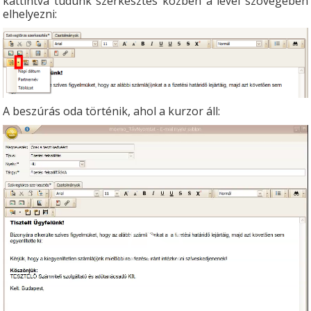
kattintva tudunk szerkesztés közben a levél szövegében
elhelyezni:
A beszúrás oda történik, ahol a kurzor áll:
Videólejátszó