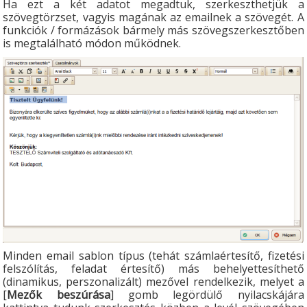
Ha ezt a két adatot megadtuk, szerkeszthetjük a
szövegtörzset, vagyis magának az emailnek a szövegét. A
funkciók / formázások bármely más szövegszerkesztőben
is megtalálható módon működnek.
Minden email sablon típus (tehát számlaértesítő, fizetési
felszólítás, feladat értesítő) más behelyettesíthető
(dinamikus, perszonalizált) mezővel rendelkezik, melyet a
[
Mezők beszúrása
] gomb legördülő nyilacskájára