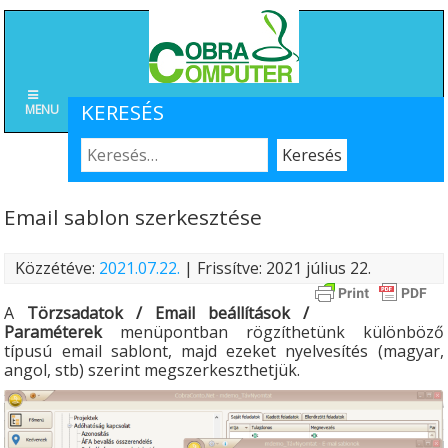
KERESÉS
MENU
Email sablon szerkesztése
Közzétéve:
2021.07.22.
| Frissítve: 2021 július 22.
A
Törzsadatok / Email beállítások /
Paraméterek
menüpontban rögzíthetünk különböző
típusú email sablont, majd ezeket nyelvesítés (magyar,
angol, stb) szerint megszerkeszthetjük.