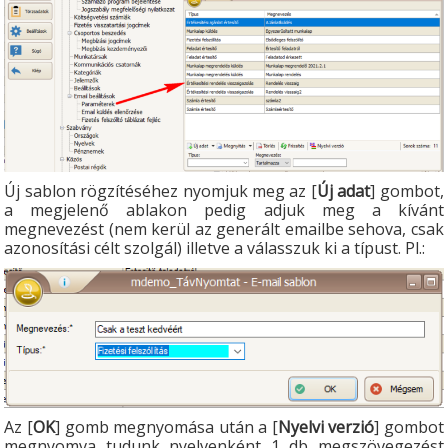
Új sablon rögzítéséhez nyomjuk meg az [
Új adat
] gombot,
a megjelenő ablakon pedig adjuk meg a kívánt
megnevezést (nem kerül az generált emailbe sehova, csak
azonosítási célt szolgál) illetve a válasszuk ki a típust. Pl.:
Az [
OK
] gomb megnyomása után a [
Nyelvi verzió
] gombot
megnyomva tudunk nyelvenként 1 db megszövegezést