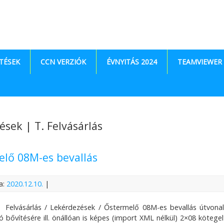
TÉSEK
CCN VERZIÓK
ÉVNYITÁS 2024
TEAMVIEWER
ések | T. Felvásárlás
lő 08M-es bevallás
a:
2020.12.10.
|
 Felvásárlás / Lekérdezések / Őstermelő 08M-es bevallás útvona
ló bővítésére ill. önállóan is képes (import XML nélkül) 2×08 köteg