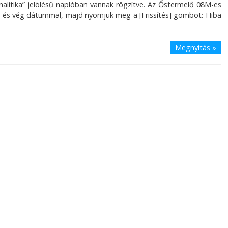
nalitika” jelölésű naplóban vannak rögzítve. Az Őstermelő 08M-es
dő és vég dátummal, majd nyomjuk meg a [Frissítés] gombot: Hiba
Megnyitás »