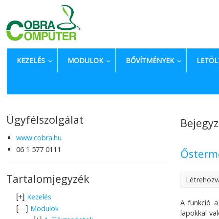
KEZELÉS
MODULOK
BŐVÍTMÉNYEK
LETÖL
Ügyfélszolgálat
Bejegyz
www.cobra.hu
06 1 577 0111
Ősterme
Tartalomjegyzék
Létrehozv
Kezelés
[+]
A funkció a
Modulok
[—]
lapokkal va