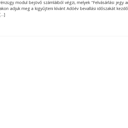
Pénzügy modul bejövő számláiból végzi, melyek “Felvásárlási jegy a
lakon adjuk meg a kigyűjteni kívánt Adóév bevallási időszakát kez
[…]