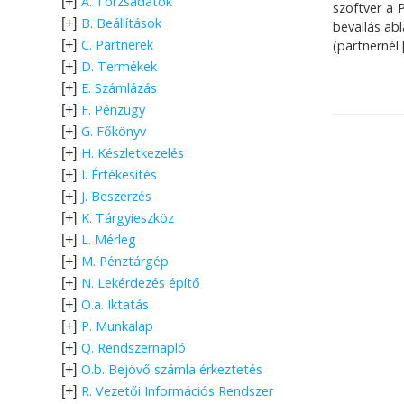
A. Törzsadatok
[+]
szoftver a 
B. Beállítások
[+]
bevallás ab
C. Partnerek
[+]
(partnernél 
D. Termékek
[+]
E. Számlázás
[+]
F. Pénzügy
[+]
G. Főkönyv
[+]
H. Készletkezelés
[+]
I. Értékesítés
[+]
J. Beszerzés
[+]
K. Tárgyieszköz
[+]
L. Mérleg
[+]
M. Pénztárgép
[+]
N. Lekérdezés építő
[+]
O.a. Iktatás
[+]
P. Munkalap
[+]
Q. Rendszernapló
[+]
O.b. Bejövő számla érkeztetés
[+]
R. Vezetői Információs Rendszer
[+]