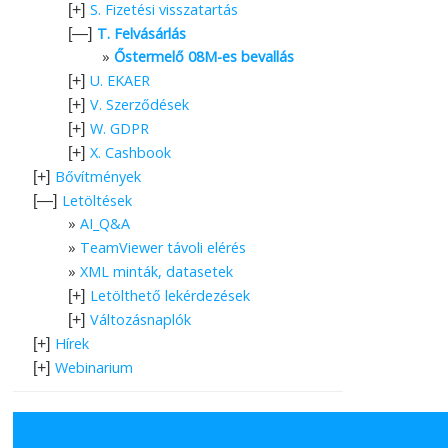
S. Fizetési visszatartás
[+]
T. Felvásárlás
[—]
Őstermelő 08M-es bevallás
U. EKAER
[+]
V. Szerződések
[+]
W. GDPR
[+]
X. Cashbook
[+]
Bővítmények
[+]
Letöltések
[—]
AI_Q&A
TeamViewer távoli elérés
XML minták, datasetek
Letölthető lekérdezések
[+]
Változásnaplók
[+]
Hírek
[+]
Webinarium
[+]