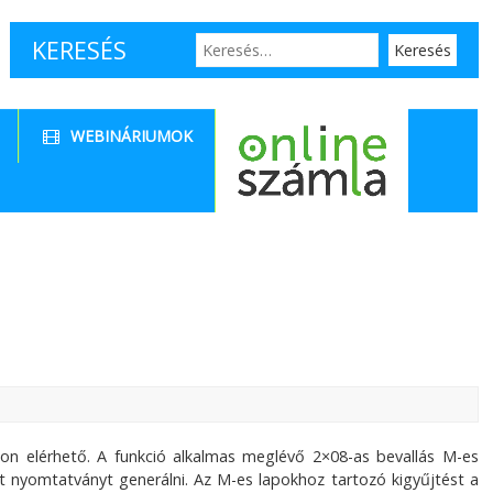
KERESÉS
WEBINÁRIUMOK
lon elérhető. A funkció alkalmas meglévő 2×08-as bevallás M-es
elt nyomtatványt generálni. Az M-es lapokhoz tartozó kigyűjtést a