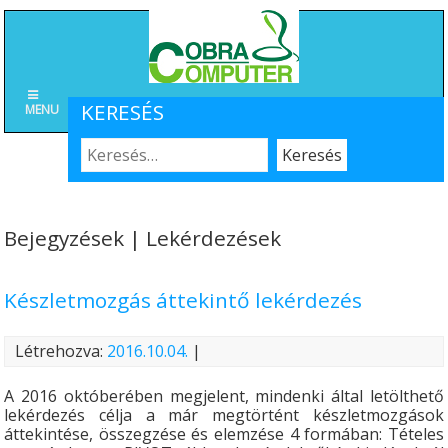
KERESÉS
MENU
Bejegyzések | Lekérdezések
Készletmozgás áttekintő lekérdezés
Létrehozva:
2016.10.04.
|
A 2016 októberében megjelent, mindenki által letölthető
lekérdezés célja a már megtörtént készletmozgások
áttekintése, összegzése és elemzése 4 formában: Tételes