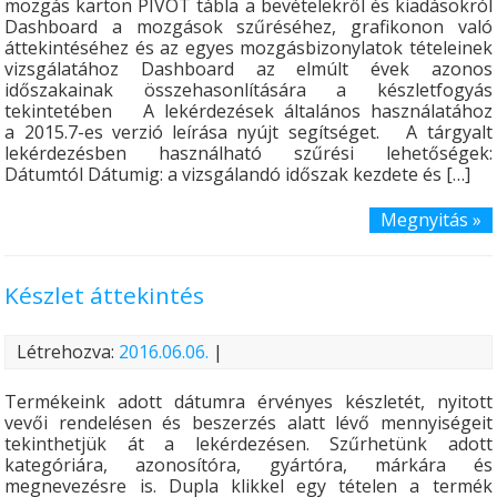
mozgás karton PIVOT tábla a bevételekről és kiadásokról
Dashboard a mozgások szűréséhez, grafikonon való
áttekintéséhez és az egyes mozgásbizonylatok tételeinek
vizsgálatához Dashboard az elmúlt évek azonos
időszakainak összehasonlítására a készletfogyás
tekintetében A lekérdezések általános használatához
a 2015.7-es verzió leírása nyújt segítséget. A tárgyalt
lekérdezésben használható szűrési lehetőségek:
Dátumtól Dátumig: a vizsgálandó időszak kezdete és […]
Megnyitás »
Készlet áttekintés
Létrehozva:
2016.06.06.
|
Termékeink adott dátumra érvényes készletét, nyitott
vevői rendelésen és beszerzés alatt lévő mennyiségeit
tekinthetjük át a lekérdezésen. Szűrhetünk adott
kategóriára, azonosítóra, gyártóra, márkára és
megnevezésre is. Dupla klikkel egy tételen a termék