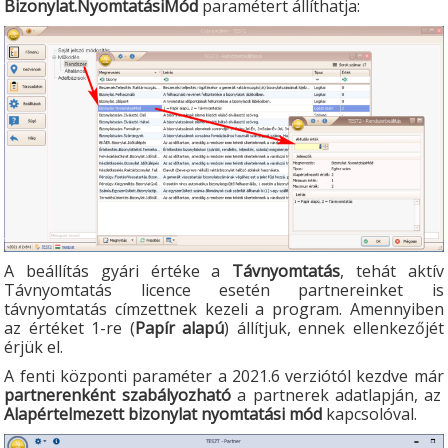
Bizonylat.NyomtatásiMód
paramétert állíthatja:
A beállítás gyári értéke a
Távnyomtatás
, tehát aktív
Távnyomtatás licence esetén partnereinket is
távnyomtatás címzettnek kezeli a program. Amennyiben
az értéket 1-re (
Papír alapú
) állítjuk, ennek ellenkezőjét
érjük el.
A fenti központi paraméter a 2021.6 verziótól kezdve már
partnerenként szabályozható
a partnerek adatlapján, az
Alapértelmezett bizonylat nyomtatási mód
kapcsolóval.