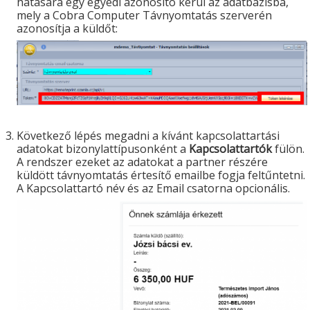
hatására egy egyedi azonosító kerül az adatbázisba,
mely a Cobra Computer Távnyomtatás szerverén
azonosítja a küldőt:
Következő lépés megadni a kívánt kapcsolattartási
adatokat bizonylattípusonként a
Kapcsolattartók
fülön.
A rendszer ezeket az adatokat a partner részére
küldött távnyomtatás értesítő emailbe fogja feltűntetni.
A Kapcsolattartó név és az Email csatorna opcionális.