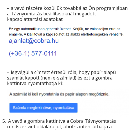
– a vevő részére közüljük továbbá az Ön programjában
a Távnyomtatás beállításoknál megadott
kapcsolattartási adatokat:
– legvégül a címzett értesül róla, hogy papír alapú
számlát kapott (nem e-számlát!) és ezt a gombra
kattintva nyomtathatja ki:
A vevő a gombra kattintva a Cobra Távnyomtatás
rendszer weboldalára jut, ahol szintén láthatja a