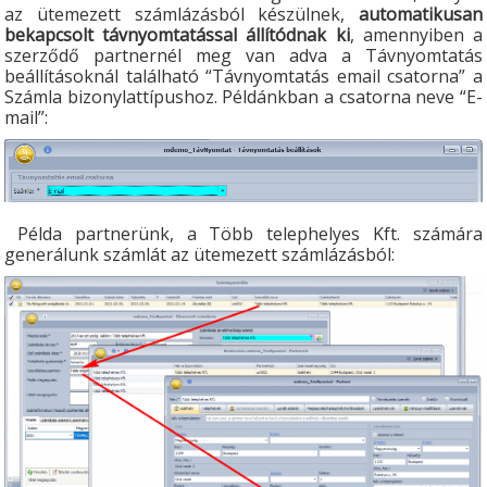
az ütemezett számlázásból készülnek,
automatikusan
bekapcsolt távnyomtatással állítódnak ki
, amennyiben a
szerződő partnernél meg van adva a Távnyomtatás
beállításoknál található “Távnyomtatás email csatorna” a
Számla bizonylattípushoz. Példánkban a csatorna neve “E-
mail”:
Példa partnerünk, a Több telephelyes Kft. számára
generálunk számlát az ütemezett számlázásból: