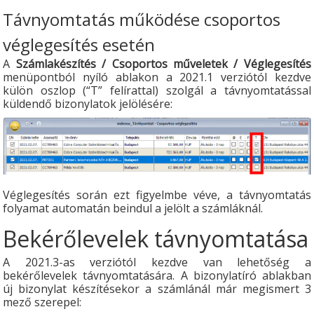
Távnyomtatás működése csoportos
véglegesítés esetén
A
Számlakészítés / Csoportos műveletek / Véglegesítés
menüpontból nyíló ablakon a 2021.1 verziótól kezdve
külön oszlop (“T” felírattal) szolgál a távnyomtatással
küldendő bizonylatok jelölésére:
Véglegesítés során ezt figyelmbe véve, a távnyomtatás
folyamat automatán beindul a jelölt a számláknál.
Bekérőlevelek távnyomtatása
A 2021.3-as verziótól kezdve van lehetőség a
bekérőlevelek távnyomtatására. A bizonylatíró ablakban
új bizonylat készítésekor a számlánál már megismert 3
mező szerepel: