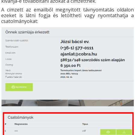
kívánja-e továbbítani azokat a címzettnek.
A címzett az emailből megnyitott távnyomtatás oldalon
ezeket is látni fogja és letöltheti vagy nyomtathatja a
csatolmányokat: