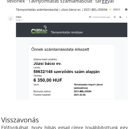
vevőnek “Távnyomtatás számlamásolat” tárggyal:
Visszavonás
Előfordulhat, hogy hibás email címre továbbítottunk egy