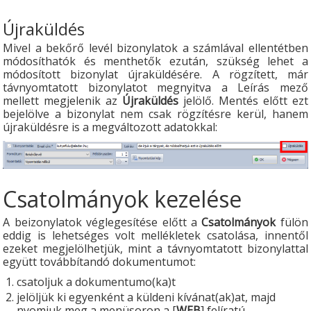
Újraküldés
Mivel a bekőrő levél bizonylatok a számlával ellentétben
módosíthatók és menthetők ezután, szükség lehet a
módosított bizonylat újraküldésére. A rögzített, már
távnyomtatott bizonylatot megnyitva a Leírás mező
mellett megjelenik az
Újraküldés
jelölő. Mentés előtt ezt
bejelölve a bizonylat nem csak rögzítésre kerül, hanem
újraküldésre is a megváltozott adatokkal:
Csatolmányok kezelése
A beizonylatok véglegesítése előtt a
Csatolmányok
fülön
eddig is lehetséges volt mellékletek csatolása, innentől
ezeket megjelölhetjük, mint a távnyomtatott bizonylattal
együtt továbbítandó dokumentumot:
csatoljuk a dokumentumo(ka)t
jelöljük ki egyenként a küldeni kívánat(ak)at, majd
nyomjuk meg a menüsoron a [
WEB
] felíratú