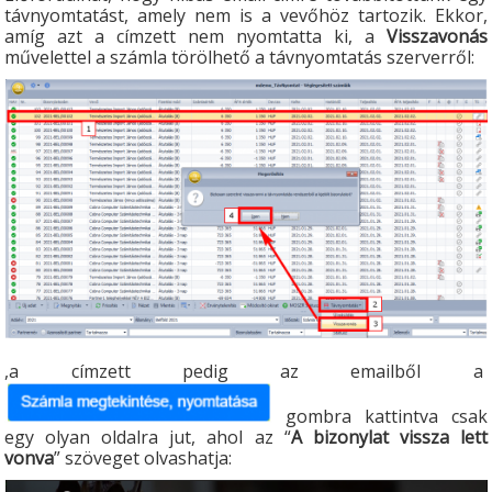
távnyomtatást, amely nem is a vevőhöz tartozik. Ekkor,
amíg azt a címzett nem nyomtatta ki, a
Visszavonás
művelettel a számla törölhető a távnyomtatás szerverről:
,a címzett pedig az emailből a
gombra kattintva csak
egy olyan oldalra jut, ahol az “
A bizonylat vissza lett
vonva
” szöveget olvashatja: