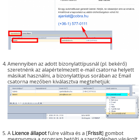
Amennyiben az adott bizonylattípusnál (pl. bekérő)
szeretnénk az alapértelmezett e-mail csatorna helyett
másikat használni, a bizonylattípus sorában az Email
csatorna mezőben kiválasztva megtehetjük:
A
Licence állapot
fülre váltva és a [
Frissít
] gombot
megnyomva a program betölti a szerződésben vásárolt