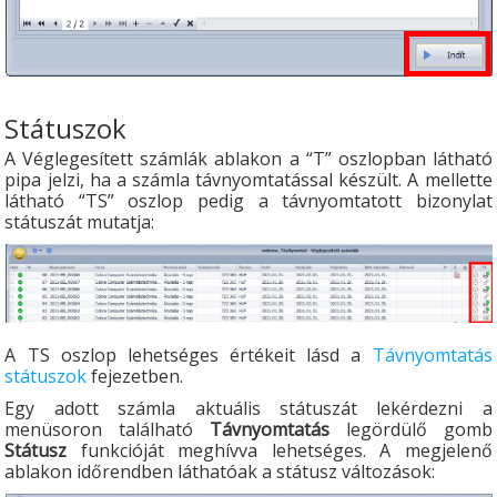
Státuszok
A Véglegesített számlák ablakon a “T” oszlopban látható
pipa jelzi, ha a számla távnyomtatással készült. A mellette
látható “TS” oszlop pedig a távnyomtatott bizonylat
státuszát mutatja:
A TS oszlop lehetséges értékeit lásd a
Távnyomtatás
státuszok
fejezetben.
Egy adott számla aktuális státuszát lekérdezni a
menüsoron található
Távnyomtatás
legördülő gomb
Státusz
funkcióját meghívva lehetséges. A megjelenő
ablakon időrendben láthatóak a státusz változások: