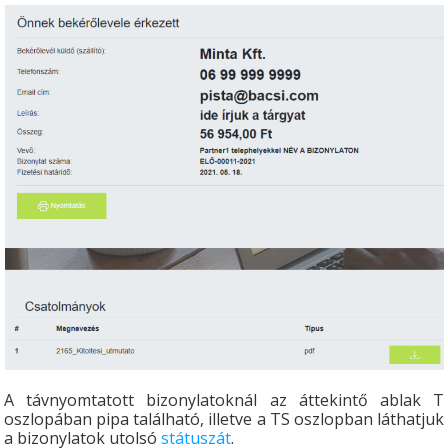
A távnyomtatott bizonylatoknál az áttekintő ablak T
oszlopában pipa található, illetve a TS oszlopban láthatjuk
a bizonylatok utolsó
státuszát
.