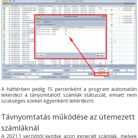
A háttérben pedig 15 percenként a program automatán
lekérdezi a tányomtatott számlák státuszát, emiatt nem
szükséges ezeket egyenként lekérdezni.
Távnyomtatás működése az ütemezett
számláknál
A 2021.1 verziótól kezdve azon generált számlák, melyek