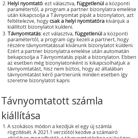
Helyi nyomtató
: ezt választva,
függetlenül
a központi
paramétertől, a program a partner bizonylatra emelése
után kikapcsolja a Távnyomtat pipát a bizonylaton, azt
feltételezve, hogy
csak a helyi nyomtatóra
kívánjuk a
kiállított bizonylatot küldeni.
Távnyomtatás
: ezt választva,
függetlenül
a központi
paramétertől, a program úgy kezeli a partnert, hogy
részére távnyomtatással kívánunk bizonylatot küldeni.
Ezért a partner bizonylatra emelése után automatán
bekapcsolja a Távnyomtatás pipát a bizonylaton. Ebben
az esetben még bizonylatonként is kikapcsolhatjuk a
távnyomtatást, hisz nem biztos, hogy az általában
távnyomtatást kérő partnerünk minden esetben így
szeretne bizonylatot kapni.
Távnyomtatott számla
kiállítása
A szokásos módon a kezdjük el egy új számla
rögzítését. A 2021.1 verziótól kezdve a számaíró
ablakban megadhatók a távnyomtatáshoz szükséges