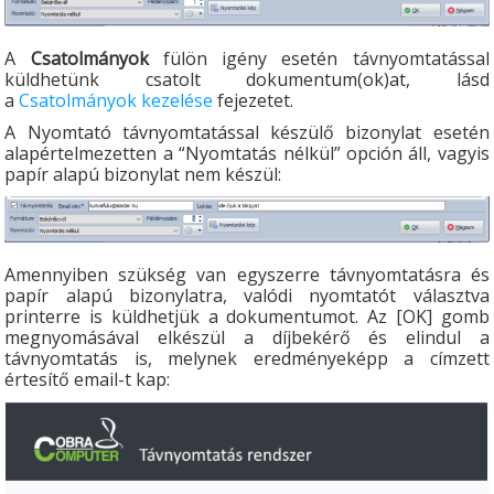
A
Csatolmányok
fülön igény esetén távnyomtatással
küldhetünk csatolt dokumentum(ok)at, lásd
a
Csatolmányok kezelése
fejezetet.
A Nyomtató távnyomtatással készülő bizonylat esetén
alapértelmezetten a “Nyomtatás nélkül” opción áll, vagyis
papír alapú bizonylat nem készül:
Amennyiben szükség van egyszerre távnyomtatásra és
papír alapú bizonylatra, valódi nyomtatót választva
printerre is küldhetjük a dokumentumot. Az [OK] gomb
megnyomásával elkészül a díjbekérő és elindul a
távnyomtatás is, melynek eredményeképp a címzett
értesítő email-t kap: