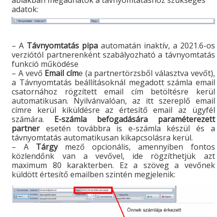
adatok:
– A
Távnyomtatás pipa
automatán inaktív, a 2021.6-os
verziótól partnerenként szabályozható a távnyomtatás
funkció működése
– A vevő
Email cím
e (a partnertörzsből választva vevőt),
a Távnyomtatás beállításoknál megadott számla email
csatornához rögzített email cím betöltésre kerül
automatikusan. Nyilvánvalóan, az itt szereplő email
címre kerül kiküldésre az értesítő email az ügyfél
számára.
E-számla befogadására paraméterezett
partner
esetén továbbra is e-számla készül és a
távnyomtatás automatikusan kikapcsolásra kerül.
– A
Tárgy
mező opcionális, amennyiben fontos
közlendőnk van a vevővel, ide rögzíthetjük azt
maximum 80 karakterben. Ez a szöveg a vevőnek
küldött értesítő emailben szintén megjelenik: