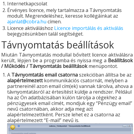
Internetkapcsolat
Érvényes licence, mely tartalmazza a Távnyomtatás
modult. Megrendeléshez, keresse kollégáinkat az
ajanlat@cobra.hu
címen.
Licence aktiváláshoz
Licence importálás és aktiválás
bejegyzésünkben talál segítséget.
Távnyomtatás beállítások
Miután Távnyomtatás modullal bővített licence aktiválásra
került, lépjen be a programba és nyissa meg a
Beállítások
/ Működés / Távnyomtatás beállítások
menüpontot.
A
Távnyomtatás email csatorna
szekcióban állítsa be az
alapértelmezett
kommunikációs csatornát, melyben a
partnereinél azon email cím(ek) vannak tárolva, ahova a
távnyomtatásról az értesítést küldje a rendszer. Például
ha az Ön adatbázisában külön tárolja a cégekhez a
pénzügyesek email címét, mondjuk egy “Pénzügy email”
nevű csatornában, akkor adja meg azt
alapértelmezettként. Persze lehet ez a csatorna az
alapértelmezett “E-mail” nevű is.