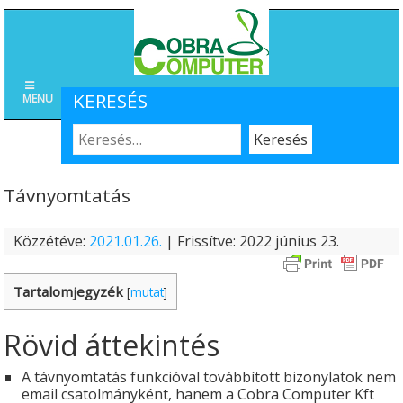
KERESÉS
MENU
Távnyomtatás
Közzétéve:
2021.01.26.
| Frissítve: 2022 június 23.
Tartalomjegyzék
[
mutat
]
Rövid áttekintés
A távnyomtatás funkcióval továbbított bizonylatok nem
email csatolmányként, hanem a Cobra Computer Kft