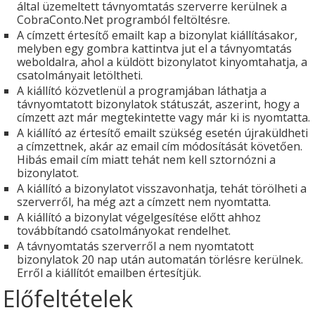
által üzemeltett távnyomtatás szerverre kerülnek a
CobraConto.Net programból feltöltésre.
A címzett értesítő emailt kap a bizonylat kiállításakor,
melyben egy gombra kattintva jut el a távnyomtatás
weboldalra, ahol a küldött bizonylatot kinyomtahatja, a
csatolmányait letöltheti.
A kiállító közvetlenül a programjában láthatja a
távnyomtatott bizonylatok státuszát, aszerint, hogy a
címzett azt már megtekintette vagy már ki is nyomtatta.
A kiállító az értesítő emailt szükség esetén újraküldheti
a címzettnek, akár az email cím módosítását követően.
Hibás email cím miatt tehát nem kell sztornózni a
bizonylatot.
A kiállító a bizonylatot visszavonhatja, tehát törölheti a
szerverről, ha még azt a címzett nem nyomtatta.
A kiállító a bizonylat végelgesítése előtt ahhoz
továbbítandó csatolmányokat rendelhet.
A távnyomtatás szerverről a nem nyomtatott
bizonylatok 20 nap után automatán törlésre kerülnek.
Erről a kiállítót emailben értesítjük.
Előfeltételek