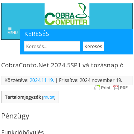
KERESÉS
MENU
CobraConto.Net 2024.5SP1 változásnapló
Közzétéve:
2024.11.19.
| Frissítve: 2024 november 19.
Tartalomjegyzék
[
mutat
]
Pénzügy
Funkcióbővülés