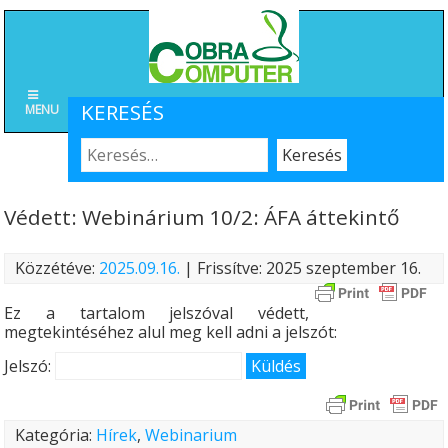
KERESÉS
MENU
Védett: Webinárium 10/2: ÁFA áttekintő
Közzétéve:
2025.09.16.
| Frissítve: 2025 szeptember 16.
Ez a tartalom jelszóval védett,
megtekintéséhez alul meg kell adni a jelszót:
Jelszó:
Kategória:
Hírek
,
Webinarium