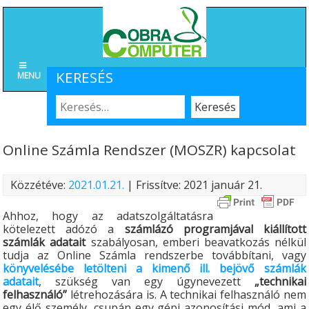
KERESÉS
MENU
Online Számla Rendszer (MOSZR) kapcsolat
Közzétéve:
2021.01.21.
| Frissítve: 2021 január 21.
Ahhoz, hogy az adatszolgáltatásra
kötelezett adózó a
számlázó programjával kiállított
számlák adatait
szabályosan, emberi beavatkozás nélkül
tudja az Online Számla rendszerbe továbbítani, vagy
könyvelésébe letölteni a kimenő ill. bejövő számlák
adatait
, szükség van egy úgynevezett
„technikai
felhasználó”
létrehozására is. A technikai felhasználó nem
egy élő személy, csupán egy gépi azonosítási mód, ami a