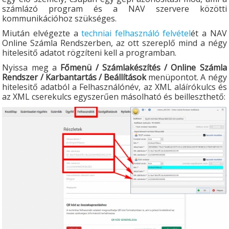
számlázó program és a NAV szervere közötti
kommunikációhoz szükséges.
Miután elvégezte a
techniai felhasználó felvétel
ét a NAV
Online Számla Rendszerben, az ott szereplő mind a négy
hitelesitő adatot rögzíteni kell a programban.
Nyissa meg a
Főmenü / Számlakészítés / Online Számla
Rendszer / Karbantartás / Beállítások
menüpontot. A négy
hitelesitő adatból a Felhasználónév, az XML aláírókulcs és
az XML cserekulcs egyszerűen másolható és beilleszthető: