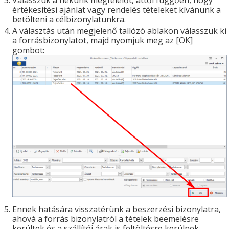
Válasszuk a nekünk megfelelőt, attől függően, hogy
értékesítési ajánlat vagy rendelés tételeket kívánunk a
betölteni a célbizonylatunkra.
A választás után megjelenő tallózó ablakon válasszuk ki
a forrásbizonylatot, majd nyomjuk meg az [OK]
gombot:
Ennek hatására visszatérünk a beszerzési bizonylatra,
ahová a forrás bizonylatról a tételek beemelésre
kerültek és a szállítói árak is feltöltésre kerülnek,