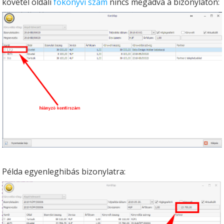
követel oldali
főkönyvi szám
nincs megadva a bizonylaton:
Példa egyenleghibás bizonylatra: