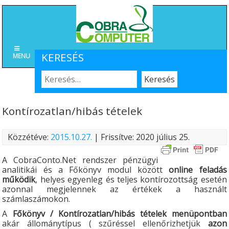
KERESÉS
MENU
Kontírozatlan/hibás tételek
Közzétéve:
2015.10.27.
| Frissítve: 2020 július 25.
A CobraConto.Net rendszer pénzügyi
analitikái és a Főkönyv modul között
online feladás
működik
, helyes egyenleg és teljes kontírozottság esetén
azonnal megjelennek az értékek a használt
számlaszámokon.
A
Főkönyv / Kontírozatlan/hibás tételek menüpontban
akár állománytípus ( szűréssel ellenőrizhetjük
azon