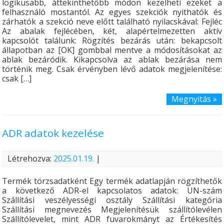
logikusabb, áttekinthetőbb módon kezelheti ezeket a
felhasználó mostantól. Az egyes szekciók nyithatók és
zárhatók a szekció neve előtt található nyilacskával: Fejléc
Az abalak fejlécében, két, alapértelmezetten aktív
kapcsolót találunk: Rögzítés bezárás után: bekapcsolt
állapotban az [OK] gombbal mentve a módosításokat az
ablak bezáródik. Kikapcsolva az ablak bezárása nem
történik meg. Csak érvényben lévő adatok megjelenítése:
csak […]
Megnyitás »
ADR adatok kezelése
Létrehozva:
2025.01.19.
|
Termék törzsadatként Egy termék adatlapján rögzíthetők
a következő ADR-el kapcsolatos adatok: UN-szám
Szállítási veszélyességi osztály Szállítási kategória
Szállítási megnevezés Megjelenítésük szállítólevélen
Szállítólevelet, mint ADR fuvarokmányt az Értékesítés