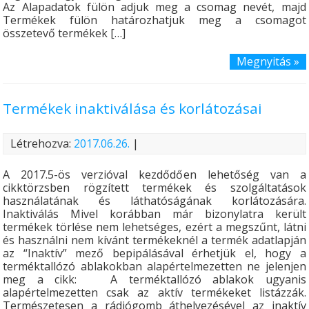
Az Alapadatok fülön adjuk meg a csomag nevét, majd
Termékek fülön határozhatjuk meg a csomagot
összetevő termékek […]
Megnyitás »
Termékek inaktiválása és korlátozásai
Létrehozva:
2017.06.26.
|
A 2017.5-ös verzióval kezdődően lehetőség van a
cikktörzsben rögzített termékek és szolgáltatások
használatának és láthatóságának korlátozására.
Inaktiválás Mivel korábban már bizonylatra került
termékek törlése nem lehetséges, ezért a megszűnt, látni
és használni nem kívánt termékeknél a termék adatlapján
az “Inaktív” mező bepipálásával érhetjük el, hogy a
terméktallózó ablakokban alapértelmezetten ne jelenjen
meg a cikk: A terméktallózó ablakok ugyanis
alapértelmezetten csak az aktív termékeket listázzák.
Természetesen a rádiógomb áthelyezésével az inaktív