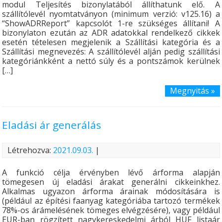
modul Teljesítés bizonylatából állíthatunk elő. A
szállítólevél nyomtatványon (minimum verzió: v125.16) a
“ShowADRReport” kapcsolót 1-re szükséges állítani! A
bizonylaton ezután az ADR adatokkal rendelkező cikkek
esetén tételesen megjelenik a Szállítási kategória és a
Szállítási megnevezés: A szállítólevél alján pedig szállítási
kategóriánkként a nettó súly és a pontszámok kerülnek
[…]
Megnyitás »
Eladási ár generálás
Létrehozva:
2021.09.03.
|
A funkció célja érvényben lévő árforma alapján
tömegesen új eladási árakat generálni cikkeinkhez.
Alkalmas ugyazon árforma árainak módosítására is
(például az építési faanyag kategóriába tartozó termékek
78%-os árámelésének tömeges elvégzésére), vagy például
EUR-ban rögzített nagykereskedelmi árból HUF listaár