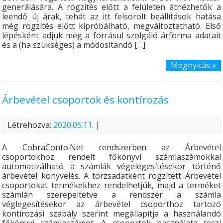
generálására. A rögzítés előtt a felületen átnézhetők a
leendő új árak, tehát az itt felsorolt beállítások hatása
még rögzítés előtt kipróbálható, megváltoztatható. Első
lépésként adjuk meg a forrásul szolgáló árforma adatait
és a (ha szükséges) a módosítandó […]
Megnyitás »
Árbevétel csoportok és kontírozás
Létrehozva:
2020.05.11.
|
A CobraConto.Net rendszerben az Árbevétel
csoportokhoz rendelt főkönyvi számlaszámokkal
automatizálható a számlák végelegesítésekor történő
árbevétel könyvelés. A törzsadatként rögzített Árbevétel
csoportokat termékekhez rendelhetjük, majd a terméket
számlán szerepeltetve a rendszer a számla
véglegesítésekor az árbevétel csoporthoz tartozó
kontírozási szabály szerint megállapítja a használandó
főkönyvi számlaszámot. A csoportok használata teszi