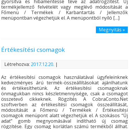
gyorsítva és hibamentessé téve az adatrögzítést. Új
termékjellemző felvételét vagy meglévő módosítását a
Főmenü / Termékek / Karbantartás / Jellemzők
menüpontban végezhetjük el. A menüpontból nyíló […]
Megnyitás »
Értékesítési csomagok
Létrehozva:
2017.12.20.
|
Az értékesítési csomagok használatával ügyfeleinknek
kedvezményes árú termék-összeállításokat ajánlhatunk
és értékesíthetünk. Az értékesítési csomagoknak
önmagukban nincs készletmennyisége, csak a csomagot
összetevő cikkeknek. Rögzítés A CobraConto.Net
szoftverben az értékesítési csomagok összeállítását,
módosítását a Főmenü / Termékek / Értékesítési
csomagok menüpont alatt végezhetjük el. A szokásos “Új
adat” gomb megnyomásával indítható új csomag
rögzítése. Egy csomag korlátlan számú termékből állhat.