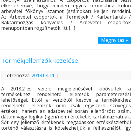
elkerülhetővé, hogy minden egyes termékhez külön
árbevétel főkönyvi számot (számokat) kelljen rendelni.
Az Árbevétel csoportok a Termékek / Karbantartás /
Raktármozgás könyvelés / Árbevétel csoportok
menüpontban rögzíthetők. Itt […]
Megnyitás »
Termékjellemzők kezelése
Létrehozva:
2018.04.11.
|
A 2018.2-es verzió megjelenésével kibővültek a
termékekhez rendelhető jellemzők paraméterezési
lehetőségei. Ettől a verziótól kezdve a termékekhez
rendelhető jellemzők nem csak egyszerű szöveges
értéket, hanem az adatbevitel során ellenőrzött szám,
dátum vagy logikai (igen/nem) értéket is tartalmazhatnak.
Sőt egy jellemző értékének megadáskor értékkészletből
történő választásra is kötelezhetjük a felhasználót, így