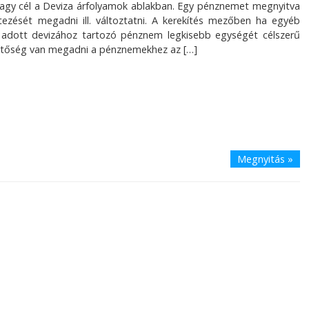
, vagy cél a Deviza árfolyamok ablakban. Egy pénznemet megnyitva
tezését megadni ill. változtatni. A kerekítés mezőben ha egyéb
 adott devizához tartozó pénznem legkisebb egységét célszerű
ehetőség van megadni a pénznemekhez az […]
Megnyitás »