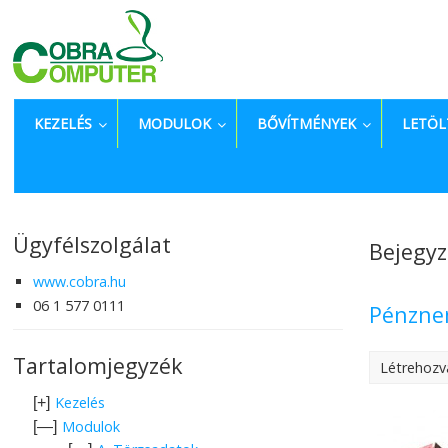
KEZELÉS
MODULOK
BŐVÍTMÉNYEK
LETÖL
Ügyfélszolgálat
Bejegyz
www.cobra.hu
06 1 577 0111
Pénzn
Tartalomjegyzék
Létrehozv
Kezelés
[+]
Modulok
[—]