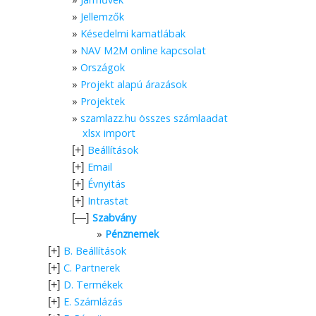
Jellemzők
Késedelmi kamatlábak
NAV M2M online kapcsolat
Országok
Projekt alapú árazások
Projektek
szamlazz.hu összes számlaadat
xlsx import
Beállítások
[+]
Email
[+]
Évnyitás
[+]
Intrastat
[+]
Szabvány
[—]
Pénznemek
B. Beállítások
[+]
C. Partnerek
[+]
D. Termékek
[+]
E. Számlázás
[+]