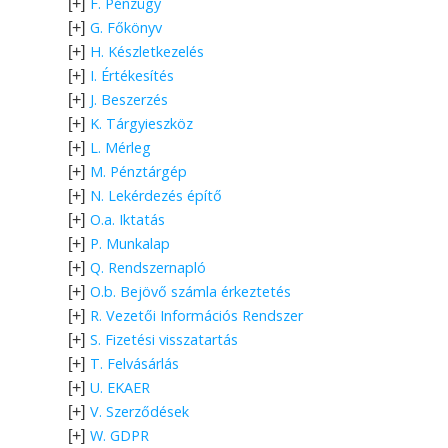
F. Pénzügy
[+]
G. Főkönyv
[+]
H. Készletkezelés
[+]
I. Értékesítés
[+]
J. Beszerzés
[+]
K. Tárgyieszköz
[+]
L. Mérleg
[+]
M. Pénztárgép
[+]
N. Lekérdezés építő
[+]
O.a. Iktatás
[+]
P. Munkalap
[+]
Q. Rendszernapló
[+]
O.b. Bejövő számla érkeztetés
[+]
R. Vezetői Információs Rendszer
[+]
S. Fizetési visszatartás
[+]
T. Felvásárlás
[+]
U. EKAER
[+]
V. Szerződések
[+]
W. GDPR
[+]