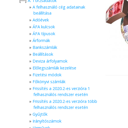
A. Törzsadatok
[—]
A felhasználó cég adatainak
beállítása
Adóévek
ÁFA kulcsok
ÁFA típusok
Árformák
Bankszámlák
Beállítások
Deviza árfolyamok
Előlegszámlák kezelése
Fizetési módok
Főkönyvi számlák
Frissítés a 2020.2-es verzióra 1
felhasználós rendszer esetén
Frissítés a 2020.2-es verzióra több
felhasználós rendszer esetén
Gyűjtők
Irányítószámok
Járművek