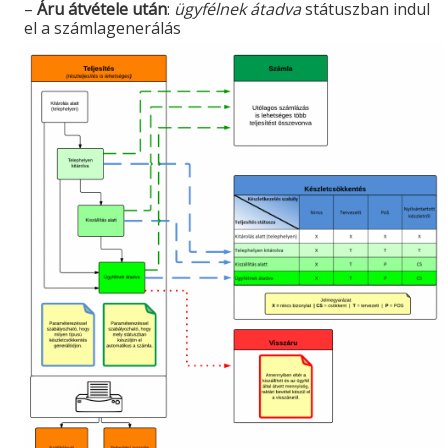
–
Áru átvétele után
:
ügyfélnek átadva
státuszban indul
el a számlagenerálás