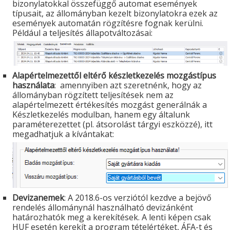
bizonylatokkal összefüggő automat események
típusait, az állományban kezelt bizonylatokra ezek az
események automatán rögzítésre fognak kerülni.
Például a teljesítés állapotváltozásai:
Alapértelmezettől eltérő készletkezelés mozgástípus
használata
: amennyiben azt szeretnénk, hogy az
állományban rögzített teljesítések nem az
alapértelmezett értékesítés mozgást generálnák a
Készletkezelés modulban, hanem egy általunk
paraméterezettet (pl. átsorolást tárgyi eszközzé), itt
megadhatjuk a kívántakat:
Devizanemek
: A 2018.6-os verziótól kezdve a bejövő
rendelés állománynál használható devizánként
határozhatók meg a kerekítések. A lenti képen csak
HUF esetén kerekít a program tételértéket, ÁFA-t és