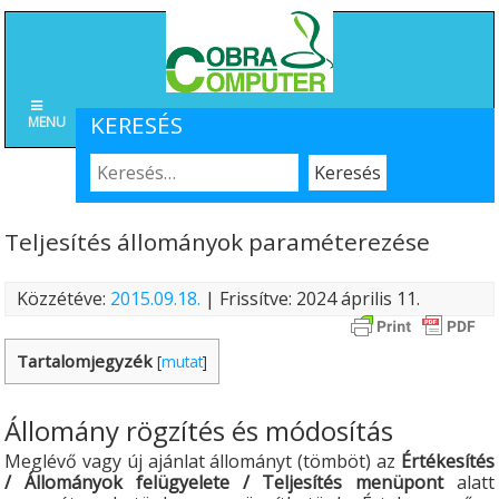
KERESÉS
MENU
Teljesítés állományok paraméterezése
Közzétéve:
2015.09.18.
| Frissítve: 2024 április 11.
Tartalomjegyzék
[
mutat
]
Állomány rögzítés és módosítás
Meglévő vagy új ajánlat állományt (tömböt) az
Értékesítés
/ Állományok felügyelete / Teljesítés menüpont
alatt