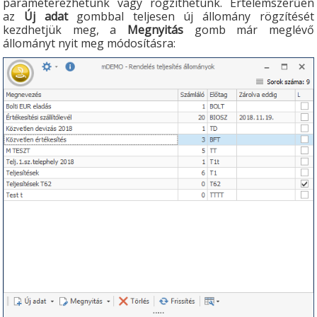
paraméterezhetünk vagy rögzíthetünk. Értelemszerűen
az
Új adat
gombbal teljesen új állomány rögzítését
kezdhetjük meg, a
Megnyitás
gomb már meglévő
állományt nyit meg módosításra: