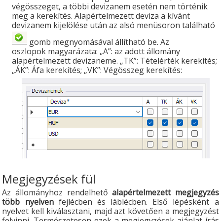
végösszeget, a többi devizanem esetén nem történik
meg a kerekítés. Alapértelmezett deviza a kívánt
devizanem kijelölése után az alsó menüsoron található
gomb megnyomásával állítható be. Az
oszlopok magyarázata: „A”: az adott állomány
alapértelmezett devizaneme. „TK”: Tételérték kerekítés;
„ÁK”: Áfa kerekítés; „VK”: Végösszeg kerekítés:
Megjegyzések fül
Az állományhoz rendelhető
alapértelmezett megjegyzés
több nyelven
fejlécben és láblécben. Első lépésként a
nyelvet kell kiválasztani, majd azt követően a megjegyzést
felvinni. Természetesen ezek a megjegyzések ajánlat írás