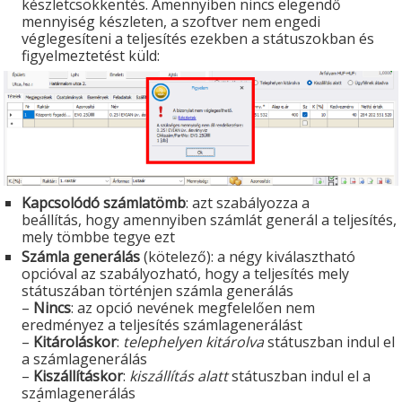
készletcsökkentés. Amennyiben nincs elegendő
mennyiség készleten, a szoftver nem engedi
véglegesíteni a teljesítés ezekben a státuszokban és
figyelmeztetést küld:
Kapcsolódó számlatömb
: azt szabályozza a
beállítás, hogy amennyiben számlát generál a teljesítés,
mely tömbbe tegye ezt
Számla generálás
(kötelező):
a négy kiválasztható
opcióval az szabályozható, hogy a teljesítés mely
státuszában történjen számla generálás
–
Nincs
: az opció nevének megfelelően nem
eredményez a teljesítés számlagenerálást
–
Kitároláskor
:
telephelyen kitárolva
státuszban indul el
a számlagenerálás
–
Kiszállításkor
:
kiszállítás alatt
státuszban indul el a
számlagenerálás