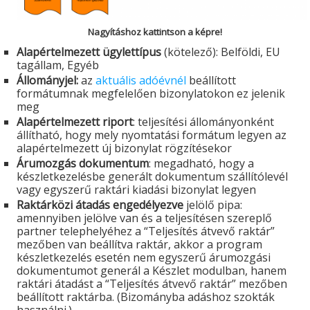
Nagyításhoz kattintson a képre!
Alapértelmezett ügylettípus
(kötelező): Belföldi, EU
tagállam, Egyéb
Állományjel:
az
aktuális adóévnél
beállított
formátumnak megfelelően bizonylatokon ez jelenik
meg
Alapértelmezett riport
: teljesítési állományonként
állítható, hogy mely nyomtatási formátum legyen az
alapértelmezett új bizonylat rögzítésekor
Árumozgás dokumentum
: megadható, hogy a
készletkezelésbe generált dokumentum szállítólevél
vagy egyszerű raktári kiadási bizonylat legyen
Raktárközi átadás engedélyezve
jelölő pipa:
amennyiben jelölve van és a teljesítésen szereplő
partner telephelyéhez a “Teljesítés átvevő raktár”
mezőben van beállítva raktár, akkor a program
készletkezelés esetén nem egyszerű árumozgási
dokumentumot generál a Készlet modulban, hanem
raktári átadást a “Teljesítés átvevő raktár” mezőben
beállított raktárba. (Bizományba adáshoz szokták
használni.)