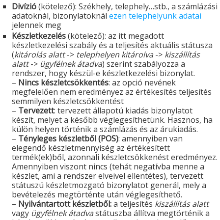
Divízió
(kötelező): Székhely, telephely…stb., a számlázási
adatoknál, bizonylatoknál
ezen telephelyünk adatai
jelennek meg
Készletkezelés
(kötelező): az itt megadott
készletkezelési szabály és a teljesítés aktuális státusza
(
kitárolás alatt
->
telephelyen kitárolva
->
kiszállítás
alatt
->
ügyfélnek átadva
) szerint szabályozza a
rendszer, hogy készül-e készletkezelési bizonylat.
–
Nincs készletcsökkentés
: az opció nevének
megfelelően nem eredményez az értékesítés teljesítés
semmilyen készletcsökkentést
–
Tervezett
: tervezett állapotú kiadás bizonylatot
készít, melyet a később véglegesíthetünk. Hasznos, ha
külön helyen történik a számlázás és az árukiadás.
–
Tényleges készletből (POS)
: amennyiben van
elegendő készletmennyiség az értékesített
termék(ek)ből, azonnali készletcsökkenést eredményez.
Amennyiben viszont nincs (tehát negatívba menne a
készlet, ami a rendszer elveivel ellentétes), tervezett
státuszú készletmozgató bizonylatot generál, mely a
bevételezés megtörténte után véglegesíthető.
–
Nyilvántartott készletből:
a teljesítés
kiszállítás alatt
vagy
ügyfélnek átadva
státuszba állítva megtörténik a