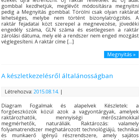
gombbal kezdhetjük, meglévőt módosításra megnyitni
pedig a Megnyitás gombbal. Törölni csak olyan raktárat
lehetséges, melybe nem történt bizonylatrögzítés. A
raktár fejadatai közt szerepel a megnevezése, jövedéki
engedély száma, GLN száma és esetlegesen a raktár
zárolási dátuma, mely elé a rendszer nem enged mozgást
véglegesíteni. A raktár címe […]
Megnyitás »
A készletkezelésről általánosságban
Létrehozva:
2015.08.14.
|
Diagram Fogalmak és alapelvek Készletek: a
forgóeszközök közül azok a vagyontárgyak, amelyek
raktározhatók, mennyiségi mérőszámokkal
megmérhetők, naturáliák. Raktározás: valamely
folyamatrendszer meghatározott technológiájú, technikai
és munkaerő igényű részrendszere, amely sajátos