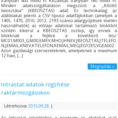
irányban 400 millió Ft Kiszállítás irányban 160 millió Ft.
Minden adatszolgáltatáson megszűnt a „Kitöltő
beosztása” (KBEOSZTAS) adat. Ez technikailag az
alábbiakat jelenti: a CSV típusú adatfájlokban (amelyek a
1405, 1470, 2010, 2012, 2193 számú adatgyűjtések esetén
használhatók) az előlapi adatokat tartalmazó blokkból
szintén kikerül a KBEOSZTAS oszlop, így ennek a
blokknak a fejléce a következő lesz:
MC01;M003_G;M003;MEV;MHO;JHNEV;JBEOSZTAS;JTELEFO
N;JEMAIL;KNEV;KTELEFON;KEMAIL;MEGJEGYZES;VGEA002
Azon gazdasági szervezeteknek, amelyeknek a maximum
12 havi, […]
Megnyitás »
Intrastat adatok rögzítése
raktármozgásokon
Létrehozva:
2015.09.28.
|
Az Intrastat jelentéshez a program az adatokat csak