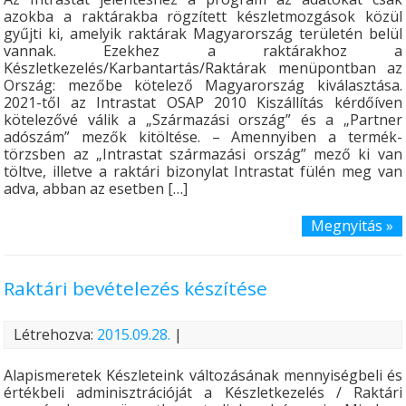
azokba a raktárakba rögzített készletmozgások közül
gyűjti ki, amelyik raktárak Magyarország területén belül
vannak. Ezekhez a raktárakhoz a
Készletkezelés/Karbantartás/Raktárak menüpontban az
Ország: mezőbe kötelező Magyarország kiválasztása.
2021-től az Intrastat OSAP 2010 Kiszállítás kérdőíven
kötelezővé válik a „Származási ország” és a „Partner
adószám” mezők kitöltése. – Amennyiben a termék-
törzsben az „Intrastat származási ország” mező ki van
töltve, illetve a raktári bizonylat Intrastat fülén meg van
adva, abban az esetben […]
Megnyitás »
Raktári bevételezés készítése
Létrehozva:
2015.09.28.
|
Alapismeretek Készleteink változásának mennyiségbeli és
értékbeli adminisztrációját a Készletkezelés / Raktári