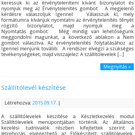
keressük ki az érvényteleníteni kívánt bizonylatot és
nyomjuk meg az Érvénytelenítés gombot: A megjelenő
kérdésre válaszoljuk Igennel: Válasszuk ki, mely
formátumra kívánjuk nyomtatni az érvénytelenítés tényét
rögzítő bizonylatot, majd nyomjuk meg a
Nyomtatás gombot: Még mindig van lehetőségünk
meggondolni magunkat, a következő ablakon a Nem
gombot választva. Az érvénytelenítés folytatásához az
Igennel menjünk tovább: A rendszer elvégzi a szükséges
tevékenységeket, majd visszajelez: A szállítólevelek […]
Megnyitás »
Szállítólevél készítése
Létrehozva:
2015.09.17.
|
A szállítólevelek készítése a Készletkezelés modul
Szállítólevelek menüpontjában történik. Az általános
kezelési tudnivalók részben kifejtettek szerint a
létrehozás elvégezhető az Előkészített szállítólevelek,