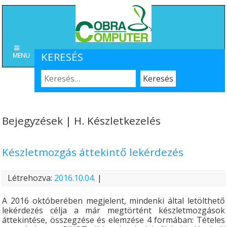
KERESÉS
MENU
Bejegyzések | H. Készletkezelés
Készletmozgás áttekintő lekérdezés
Létrehozva:
2016.10.04.
|
A 2016 októberében megjelent, mindenki által letölthető
lekérdezés célja a már megtörtént készletmozgások
áttekintése, összegzése és elemzése 4 formában: Tételes