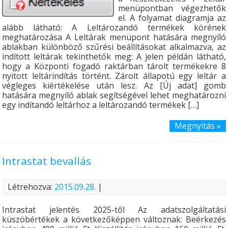
menüpontban végezhetők
el. A folyamat diagramja az
alább látható: A Leltározandó termékek körének
meghatározása A Leltárak menüpont hatására megnyíló
ablakban különböző szűrési beállításokat alkalmazva, az
indított leltárak tekinthetők meg: A jelen példán látható,
hogy a Központi fogadó raktárban tárolt termékekre 8
nyitott leltárindítás történt. Zárolt állapotú egy leltár a
végleges kiértékelése után lesz. Az [Új adat] gomb
hatására megnyíló ablak segítségével lehet meghatározni
egy indítandó leltárhoz a leltározandó termékek […]
Megnyitás »
Intrastat bevallás
Létrehozva:
2015.09.28.
|
Intrastat jelentés 2025-től Az adatszolgáltatási
küszöbértékek a következőképpen változnak: Beérkezés