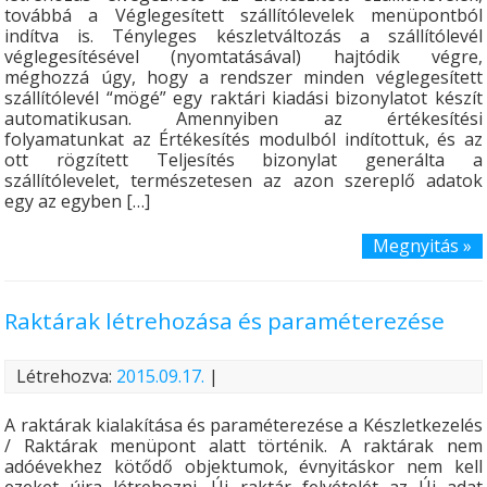
továbbá a Véglegesített szállítólevelek menüpontból
indítva is. Tényleges készletváltozás a szállítólevél
véglegesítésével (nyomtatásával) hajtódik végre,
méghozzá úgy, hogy a rendszer minden véglegesített
szállítólevél “mögé” egy raktári kiadási bizonylatot készít
automatikusan. Amennyiben az értékesítési
folyamatunkat az Értékesítés modulból indítottuk, és az
ott rögzített Teljesítés bizonylat generálta a
szállítólevelet, természetesen az azon szereplő adatok
egy az egyben […]
Megnyitás »
Raktárak létrehozása és paraméterezése
Létrehozva:
2015.09.17.
|
A raktárak kialakítása és paraméterezése a Készletkezelés
/ Raktárak menüpont alatt történik. A raktárak nem
adóévekhez kötődő objektumok, évnyitáskor nem kell
ezeket újra létrehozni. Új raktár felvételét az Új adat