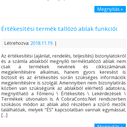
Megnyitás »
Értékesítési termék tallózó ablak funkciói
Létrehozva:
2018.11.19.
|
Az értékesítési (ajánlat, rendelés, teljesítés) bizonylatokról
és a számla ablakból megnyíló terméktallózó ablak nem
csak a termékek nevének és cikkszámának
megjelenítésére alkalmas, hanem gyors keresést is
biztosít és az értékesítés során szükséges információk
megjelenítésére is szolgál. Amennyiben nem bizonylatírás
közben van szükségünk az ablakból elérhető adatokra,
megnyitható a Főmenü \ Értékesítés \ Lekérdezések \
Termékek útvonalon is. A CobraConto.Net rendszerben
szokásos módon az ablak alsó részében a szűrő mezők
találhatóak, melyek “ÉS” kapcsolatban vannak egymással,
[…]
Megnyitás »