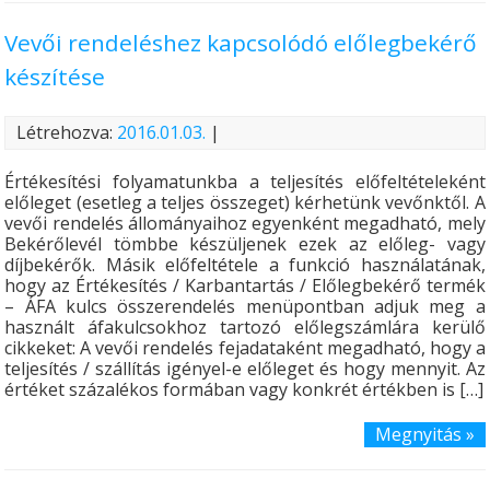
Vevői rendeléshez kapcsolódó előlegbekérő
készítése
Létrehozva:
2016.01.03.
|
Értékesítési folyamatunkba a teljesítés előfeltételeként
előleget (esetleg a teljes összeget) kérhetünk vevőnktől. A
vevői rendelés állományaihoz egyenként megadható, mely
Bekérőlevél tömbbe készüljenek ezek az előleg- vagy
díjbekérők. Másik előfeltétele a funkció használatának,
hogy az Értékesítés / Karbantartás / Előlegbekérő termék
– ÁFA kulcs összerendelés menüpontban adjuk meg a
használt áfakulcsokhoz tartozó előlegszámlára kerülő
cikkeket: A vevői rendelés fejadataként megadható, hogy a
teljesítés / szállítás igényel-e előleget és hogy mennyit. Az
értéket százalékos formában vagy konkrét értékben is […]
Megnyitás »