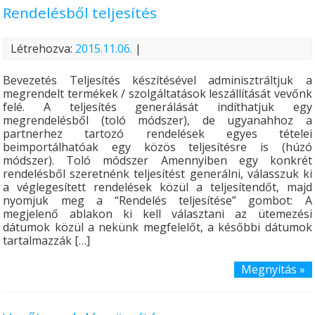
Rendelésből teljesítés
Létrehozva:
2015.11.06.
|
Bevezetés Teljesítés készítésével adminisztráltjuk a
megrendelt termékek / szolgáltatások leszállítását vevőnk
felé. A teljesítés generálását indíthatjuk egy
megrendelésből (toló módszer), de ugyanahhoz a
partnerhez tartozó rendelések egyes tételei
beimportálhatóak egy közös teljesítésre is (húzó
módszer). Toló módszer Amennyiben egy konkrét
rendelésből szeretnénk teljesítést generálni, válasszuk ki
a véglegesített rendelések közül a teljesítendőt, majd
nyomjuk meg a “Rendelés teljesítése” gombot: A
megjelenő ablakon ki kell választani az ütemezési
dátumok közül a nekünk megfelelőt, a későbbi dátumok
tartalmazzák […]
Megnyitás »