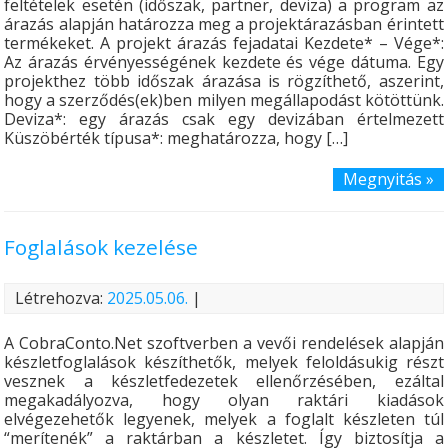
feltételek esetén (időszak, partner, deviza) a program az
árazás alapján határozza meg a projektárazásban érintett
termékeket. A projekt árazás fejadatai Kezdete* – Vége*:
Az árazás érvényességének kezdete és vége dátuma. Egy
projekthez több időszak árazása is rögzíthető, aszerint,
hogy a szerződés(ek)ben milyen megállapodást kötöttünk.
Deviza*: egy árazás csak egy devizában értelmezett
Küszöbérték típusa*: meghatározza, hogy […]
Megnyitás »
Foglalások kezelése
Létrehozva:
2025.05.06.
|
A CobraConto.Net szoftverben a vevői rendelések alapján
készletfoglalások készíthetők, melyek feloldásukig részt
vesznek a készletfedezetek ellenőrzésében, ezáltal
megakadályozva, hogy olyan raktári kiadások
elvégezehetők legyenek, melyek a foglalt készleten túl
“merítenék” a raktárban a készletet. Így biztosítja a