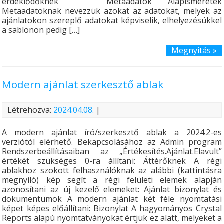
érdeklődőknek Metaadatok Alapismeretek
Metaadatoknak nevezzük azokat az adatokat, melyek az
ajánlatokon szereplő adatokat képviselik, elhelyezésükkel
a sablonon pedig […]
Megnyitás »
Modern ajánlat szerkesztő ablak
Létrehozva:
2024.04.08.
|
A modern ajánlat író/szerkesztő ablak a 2024.2-es
verziótól elérhető. Bekapcsolásához az Admin program
Rendszerbeállításaiban az „Értékesítés.Ajánlat.Elavult”
értékét szükséges 0-ra állítani: Áttérőknek A régi
ablakhoz szokott felhasználóknak az alábbi (kattintásra
megnyíló) kép segít a régi felületi elemek alapján
azonosítani az új kezelő elemeket: Ajánlat bizonylat és
dokumentumok A modern ajánlat két féle nyomtatási
képet képes előállítani: Bizonylat A hagyományos Crystal
Reports alapú nyomtatványokat értjük ez alatt, melyeket a