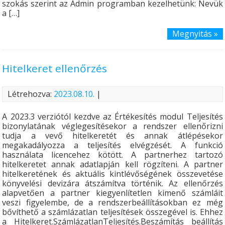
szokás szerint az Admin programban kezelhetünk: Nevük
a […]
Megnyitás »
Hitelkeret ellenőrzés
Létrehozva:
2023.08.10.
|
A 2023.3 verziótól kezdve az Értékesítés modul Teljesítés
bizonylatának véglegesítésekor a rendszer ellenőrizni
tudja a vevő hitelkeretét és annak átlépésekor
megakadályozza a teljesítés elvégzését. A funkció
használata licencehez kötött. A partnerhez tartozó
hitelkeretet annak adatlapján kell rögzíteni. A partner
hitelkeretének és aktuális kintlévőségének összevetése
könyvelési devizára átszámítva történik. Az ellenőrzés
alapvetően a partner kiegyenlítetlen kimenő számláit
veszi figyelembe, de a rendszerbeállításokban ez még
bővíthető a számlázatlan teljesítések összegével is. Ehhez
a Hitelkeret.SzámlázatlanTeljesítés.Beszámítás beállítás