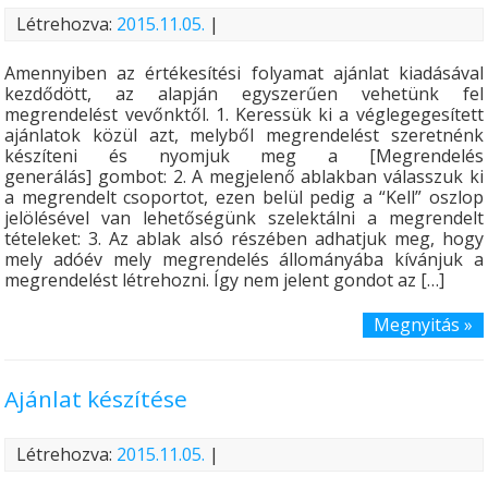
Létrehozva:
2015.11.05.
|
Amennyiben az értékesítési folyamat ajánlat kiadásával
kezdődött, az alapján egyszerűen vehetünk fel
megrendelést vevőnktől. 1. Keressük ki a véglegegesített
ajánlatok közül azt, melyből megrendelést szeretnénk
készíteni és nyomjuk meg a [Megrendelés
generálás] gombot: 2. A megjelenő ablakban válasszuk ki
a megrendelt csoportot, ezen belül pedig a “Kell” oszlop
jelölésével van lehetőségünk szelektálni a megrendelt
tételeket: 3. Az ablak alsó részében adhatjuk meg, hogy
mely adóév mely megrendelés állományába kívánjuk a
megrendelést létrehozni. Így nem jelent gondot az […]
Megnyitás »
Ajánlat készítése
Létrehozva:
2015.11.05.
|