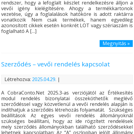
rendszer, hogy a lefoglalt készlet rendelkezésre álljon a
vevői igény kielégítésére. Ahogy a termékkartonok
vezetése, úgy a foglalalások hatóköre is adott raktárra
vonatkozik Nem csak termékek, hanem egyedileg
azonosított cikkek esetén konkrét LOT vagy szériaszám is
foglalható A […]
Megnyitás »
Szerződés – vevői rendelés kapcsolat
Létrehozva:
2025.04.29.
|
A CobraConto.Net 2025.3-as verziójától az Értékesítés
modul rendelés bizonylatai összeköthetők meglévő
szerződéssel vagy közvetlenül a vevői rendelés alapján is
indíthatjuk a szerződés létrehozás folyamatát. Szükséges
beállítások Az egyes vevői rendelés állományoknál
szükséges beállítani, hogy az ide rögzített rendelések
mely szerződés állományokban található szerződésekkel
lehetnek kapcsolatban: Az “A” oszlopban jelölt állomány