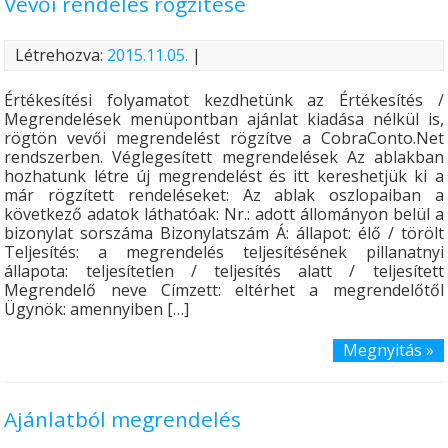
Vevői rendelés rögzítése
Létrehozva:
2015.11.05.
|
Értékesítési folyamatot kezdhetünk az Értékesítés /
Megrendelések menüpontban ajánlat kiadása nélkül is,
rögtön vevői megrendelést rögzítve a CobraConto.Net
rendszerben. Véglegesített megrendelések Az ablakban
hozhatunk létre új megrendelést és itt kereshetjük ki a
már rögzített rendeléseket: Az ablak oszlopaiban a
következő adatok láthatóak: Nr.: adott állományon belül a
bizonylat sorszáma Bizonylatszám Á: állapot: élő / törölt
Teljesítés: a megrendelés teljesítésének pillanatnyi
állapota: teljesítetlen / teljesítés alatt / teljesített
Megrendelő neve Címzett: eltérhet a megrendelőtől
Ügynök: amennyiben […]
Megnyitás »
Ajánlatból megrendelés