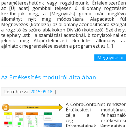
paraméterezhetünk vagy rögzíthetünk. Értelemszerűen
az [Új adat] gombbal teljesen új állomány rögzítését
kezdhetjük meg, a [Megnyitás] gomb már meglévő
állományt nyit meg módosításra: Alapadatok fül
Megnevezés (kötelező): az állomány azonosítására szolgál
a rögzítő és szűrő ablakokon Divízió (kötelező): Székhely,
telephely…stb., a számlázási adatoknál, bizonylatoknál ez
jelenik meg Alapértelmezett Rendelés állomány: az
ajánlatok megrendelése esetén a program ezt az […]
Megnyitás »
Az Értékesítés modulról általában
Létrehozva:
2015.09.18.
|
A CobraConto.Net rendszer
Értékesítési moduljának
célja a felhasználó
cég értékesítési
folyamatainak támogatása.