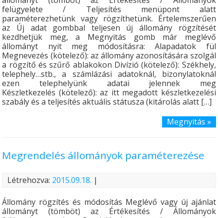
állományt (tömböt) az Értékesítés / Állományok
felügyelete / Teljesítés menüpont alatt
paraméterezhetünk vagy rögzíthetünk. Értelemszerűen
az Új adat gombbal teljesen új állomány rögzítését
kezdhetjük meg, a Megnyitás gomb már meglévő
állományt nyit meg módosításra: Alapadatok fül
Megnevezés (kötelező): az állomány azonosítására szolgál
a rögzítő és szűrő ablakokon Divízió (kötelező): Székhely,
telephely…stb., a számlázási adatoknál, bizonylatoknál
ezen telephelyünk adatai jelennek meg
Készletkezelés (kötelező): az itt megadott készletkezelési
szabály és a teljesítés aktuális státusza (kitárolás alatt […]
Megnyitás »
Megrendelés állományok paraméterezése
Létrehozva:
2015.09.18.
|
Állomány rögzítés és módosítás Meglévő vagy új ajánlat
állományt (tömböt) az Értékesítés / Állományok