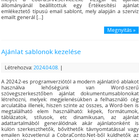
állományánál beállítottuk egy Értékesítési ajánlat
emlékeztető típusú email sablont, mely alapján a szerviz
emailt generál […]
Megnyitás »
Ajánlat sablonok kezelése
Létrehozva:
2024.04.08.
|
A 2024.2-es programverziótól a modern ajánlatíró ablakot
használva lehőségünk van Word-szerű
szövegszerkesztőben ajánlat dokumentumsablonokat
létrehozni, melyek: megjelenésükben a felhasználó cég
arculatába illenek, hiszen szinte az összes, a Word-ben is
megtalálható elem használható: képek, formátumok,
táblázatok, stílusok, etc dinamikusan, az ajánlat
adattartalmából generálódnak akár ajánlatonként is
külön szerkeszthetők, bővíthetők távnyomtatással vagy
emailen közvetlenül a CobraConto.Net-ből küldhetők az