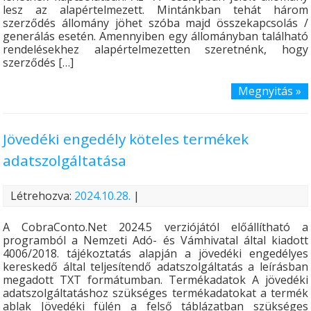
lesz az alapértelmezett. Mintánkban tehát három
szerződés állomány jöhet szóba majd összekapcsolás /
generálás esetén. Amennyiben egy állományban található
rendelésekhez alapértelmezetten szeretnénk, hogy
szerződés […]
Megnyitás »
Jövedéki engedély köteles termékek
adatszolgáltatása
Létrehozva:
2024.10.28.
|
A CobraConto.Net 2024.5 verziójától előállítható a
programból a Nemzeti Adó- és Vámhivatal által kiadott
4006/2018. tájékoztatás alapján a jövedéki engedélyes
kereskedő által teljesítendő adatszolgáltatás a leírásban
megadott TXT formátumban. Termékadatok A jövedéki
adatszolgáltatáshoz szükséges termékadatokat a termék
ablak Jövedéki fülén a felső táblázatban szükséges