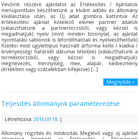
Vevőink részére ajánlatot az Értékesítés / Ajánlatok
menüpontban készíthetünk a kívánt adóév és állomány
kiválasztása után, az Új adat gombra kattintva: Az
értékesítési ajánlat kötelező elemei partner adatok
(választhatunk a partnertörzsből, vagy kézzel is
megadhatjuk) nyelv (mint minden bizonylat, az ajánlat
nyomtatási sablonok is lefordíthatóak és nyelvesíthetőek)
fizetési mód ügylettípus használt árforma kelte / kiadva /
érvényességi határidő dátumai tétel(ek) (választhatunk a
terméktörzsből, vagy kézzel is megadhatjuk):
megnevezés, mennyiség, mee, alapár, kedvezmény
(értékben vagy százalékban kifejezve) […]
Megnyitás »
Teljesítés állományok paraméterezése
Létrehozva:
2015.09.18.
|
Állomány rögzítés és módosítás Meglévő vagy új ajánlat