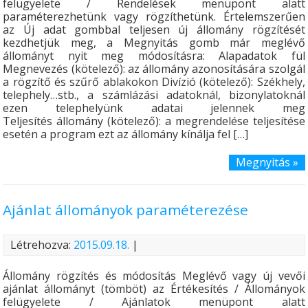
felügyelete / Rendelések menüpont alatt
paraméterezhetünk vagy rögzíthetünk. Értelemszerűen
az Új adat gombbal teljesen új állomány rögzítését
kezdhetjük meg, a Megnyitás gomb már meglévő
állományt nyit meg módosításra: Alapadatok fül
Megnevezés (kötelező): az állomány azonosítására szolgál
a rögzítő és szűrő ablakokon Divízió (kötelező): Székhely,
telephely…stb., a számlázási adatoknál, bizonylatoknál
ezen telephelyünk adatai jelennek meg
Teljesítés állomány (kötelező): a megrendelése teljesítése
esetén a program ezt az állomány kínálja fel […]
Megnyitás »
Ajánlat állományok paraméterezése
Létrehozva:
2015.09.18.
|
Állomány rögzítés és módosítás Meglévő vagy új vevői
ajánlat állományt (tömböt) az Értékesítés / Állományok
felügyelete / Ajánlatok menüpont alatt