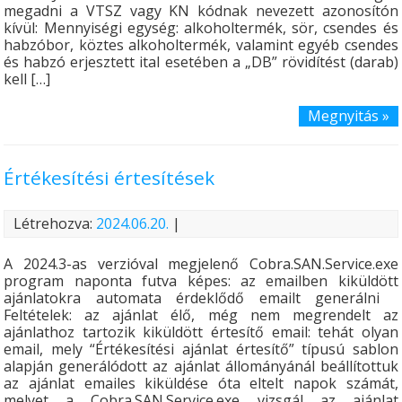
megadni a VTSZ vagy KN kódnak nevezett azonosítón
kívül: Mennyiségi egység: alkoholtermék, sör, csendes és
habzóbor, köztes alkoholtermék, valamint egyéb csendes
és habzó erjesztett ital esetében a „DB” rövidítést (darab)
kell […]
Megnyitás »
Értékesítési értesítések
Létrehozva:
2024.06.20.
|
A 2024.3-as verzióval megjelenő Cobra.SAN.Service.exe
program naponta futva képes: az emailben kiküldött
ajánlatokra automata érdeklődő emailt generálni
Feltételek: az ajánlat élő, még nem megrendelt az
ajánlathoz tartozik kiküldött értesítő email: tehát olyan
email, mely “Értékesítési ajánlat értesítő” típusú sablon
alapján generálódott az ajánlat állományánál beállítottuk
az ajánlat emailes kiküldése óta eltelt napok számát,
melyet a Cobra.SAN.Service.exe vizsgál az ajánlat