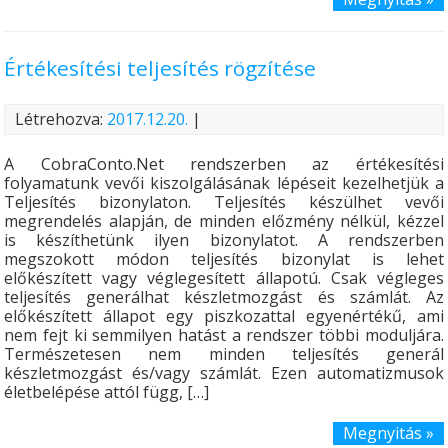
Értékesítési teljesítés rögzítése
Létrehozva:
2017.12.20.
|
A CobraConto.Net rendszerben az értékesítési
folyamatunk vevői kiszolgálásának lépéseit kezelhetjük a
Teljesítés bizonylaton. Teljesítés készülhet vevői
megrendelés alapján, de minden előzmény nélkül, kézzel
is készíthetünk ilyen bizonylatot. A rendszerben
megszokott módon teljesítés bizonylat is lehet
előkészített vagy véglegesített állapotú. Csak végleges
teljesítés generálhat készletmozgást és számlát. Az
előkészített állapot egy piszkozattal egyenértékű, ami
nem fejt ki semmilyen hatást a rendszer többi moduljára.
Természetesen nem minden teljesítés generál
készletmozgást és/vagy számlát. Ezen automatizmusok
életbelépése attól függ, […]
Megnyitás »