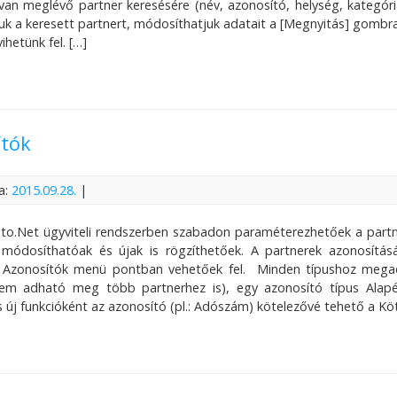
an meglévő partner keresésére (név, azonosító, helység, kategória
tuk a keresett partnert, módosíthatjuk adatait a [Megnyitás] gombr
vihetünk fel. […]
ítók
a:
2015.09.28.
|
o.Net ügyviteli rendszerben szabadon paraméterezhetőek a partn
módosíthatóak és újak is rögzíthetőek. A partnerek azonosításá
/ Azonosítók menü pontban vehetőek fel. Minden típushoz megadh
m adható meg több partnerhez is), egy azonosító típus Alapért
s új funkcióként az azonosító (pl.: Adószám) kötelezővé tehető a K