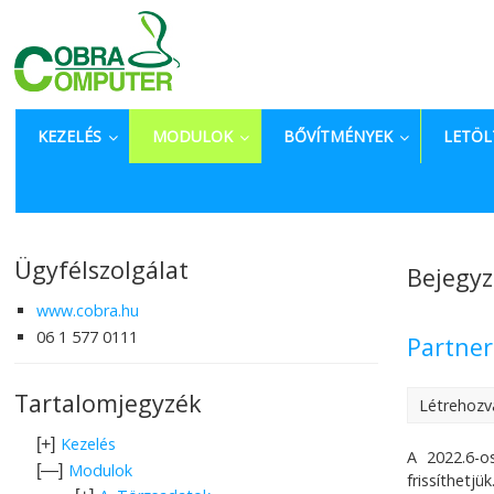
KEZELÉS
MODULOK
BŐVÍTMÉNYEK
LETÖL
Ügyfélszolgálat
Bejegyz
www.cobra.hu
06 1 577 0111
Partner
Tartalomjegyzék
Létrehozv
Kezelés
[+]
A 2022.6-o
Modulok
[—]
frissíthet