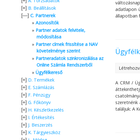
A. Törzsadatok
[+]
változásnap
B. Beállítások
[+]
adatlapon ú
C. Partnerek
[—]
állapotban f
Azonosítók
Partner adatok felvitele,
módosítása
Partner címek frissítése a NAV
Ügyfélk
követelménye szerint
Partneradatok szinkronizálása az
Online Számla Rendszerből
Létrehozv
Ügyfélkereső
D. Termékek
[+]
A CRM / Ügy
E. Számlázás
[+]
áttekinthet
F. Pénzügy
[+]
csatolmánya
szeretnénk 
G. Főkönyv
[+]
találjuk: A 
H. Készletkezelés
[+]
I. Értékesítés
[+]
J. Beszerzés
[+]
K. Tárgyieszköz
[+]
L. Mérleg
[+]