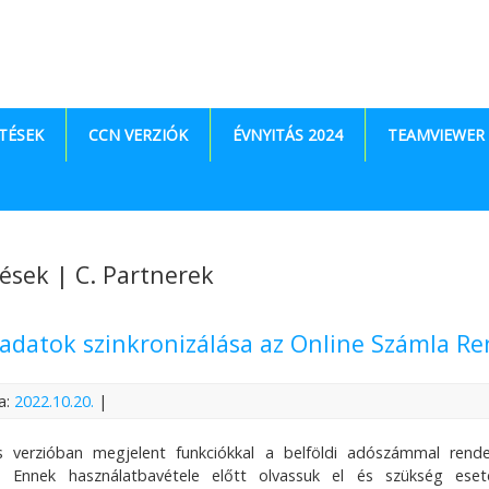
TÉSEK
CCN VERZIÓK
ÉVNYITÁS 2024
TEAMVIEWER
ések | C. Partnerek
adatok szinkronizálása az Online Számla Re
a:
2022.10.20.
|
s verzióban megjelent funkciókkal a belföldi adószámmal rend
jük. Ennek használatbavétele előtt olvassuk el és szükség es