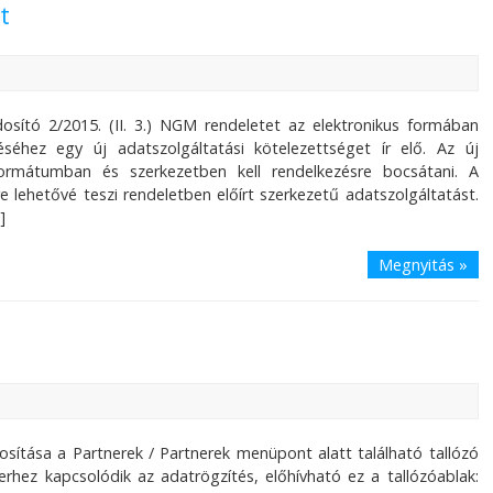
t
osító 2/2015. (II. 3.) NGM rendeletet az elektronikus formában
séhez egy új adatszolgáltatási kötelezettséget ír elő. Az új
 formátumban és szerkezetben kell rendelkezésre bocsátani. A
 lehetővé teszi rendeletben előírt szerkezetű adatszolgáltatást.
]
Megnyitás »
dosítása a Partnerek / Partnerek menüpont alatt található tallózó
erhez kapcsolódik az adatrögzítés, előhívható ez a tallózóablak: