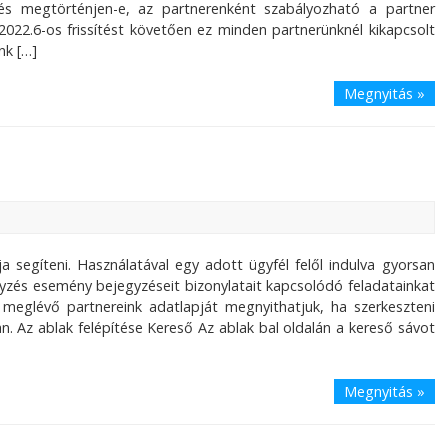
ítés megtörténjen-e, az partnerenként szabályozható a partner
022.6-os frissítést követően ez minden partnerünknél kikapcsolt
nk […]
Megnyitás »
a segíteni. Használatával egy adott ügyfél felől indulva gyorsan
gyzés esemény bejegyzéseit bizonylatait kapcsolódó feladatainkat
s meglévő partnereink adatlapját megnyithatjuk, ha szerkeszteni
. Az ablak felépítése Kereső Az ablak bal oldalán a kereső sávot
Megnyitás »