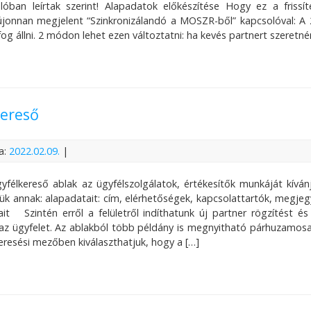
lóban leírtak szerint! Alapadatok előkészítése Hogy ez a friss
jonnan megjelent “Szinkronizálandó a MOSZR-ből” kapcsolóval: A 2
og állni. 2 módon lehet ezen változtatni: ha kevés partnert szeretné
ereső
a:
2022.02.09.
|
félkereső ablak az ügyfélszolgálatok, értékesítők munkáját kívánj
jük annak: alapadatait: cím, elérhetőségek, kapcsolattartók, megje
it Szintén erről a felületről indíthatunk új partner rögzítést é
az ügyfelet. Az ablakból több példány is megnyitható párhuzamosan
Keresési mezőben kiválaszthatjuk, hogy a […]