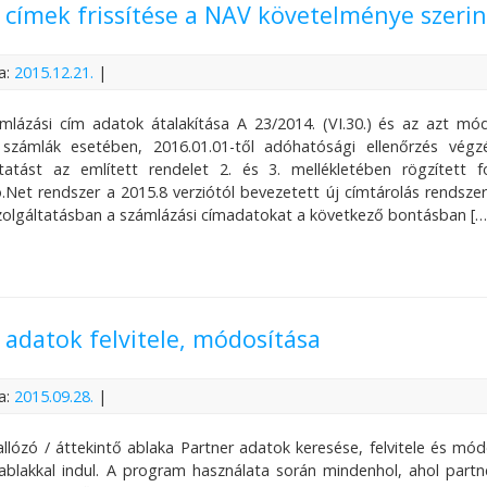
 címek frissítése a NAV követelménye szerin
a:
2015.12.21.
|
mlázási cím adatok átalakítása A 23/2014. (VI.30.) és az azt mód
számlák esetében, 2016.01.01-től adóhatósági ellenőrzés végzé
ltatást az említett rendelet 2. és 3. mellékletében rögzített
Net rendszer a 2015.8 verziótól bevezetett új címtárolás rendszere
zolgáltatásban a számlázási címadatokat a következő bontásban […
 adatok felvitele, módosítása
a:
2015.09.28.
|
allózó / áttekintő ablaka Partner adatok keresése, felvitele és mó
 ablakkal indul. A program használata során mindenhol, ahol partn