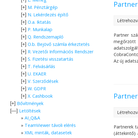
Partner
M. Pénztárgép
[+]
N. Lekérdezés építő
[+]
Létrehozv
O.a. Iktatás
[+]
P. Munkalap
[+]
Partner szá
Q. Rendszernapló
[+]
megőrzött 
O.b. Bejövő számla érkeztetés
[+]
adatszolgá
R. Vezetői Információs Rendszer
[+]
CobraConto.
S. Fizetési visszatartás
[+]
Az új adats
T. Felvásárlás
[+]
U. EKAER
[+]
V. Szerződések
[+]
W. GDPR
[+]
Partner
X. Cashbook
[+]
Bővítmények
[+]
Letöltések
[—]
Létrehozv
AI_Q&A
TeamViewer távoli elérés
Partnerek t
XML minták, datasetek
(áttekintő)