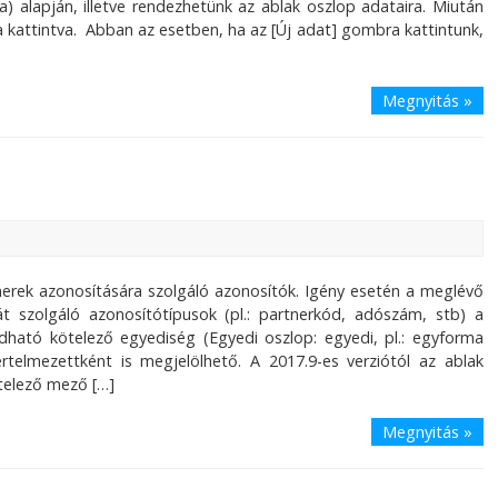
) alapján, illetve rendezhetünk az ablak oszlop adataira. Miután
a kattintva. Abban az esetben, ha az [Új adat] gombra kattintunk,
Megnyitás »
erek azonosítására szolgáló azonosítók. Igény esetén a meglévő
t szolgáló azonosítótípusok (pl.: partnerkód, adószám, stb) a
ató kötelező egyediség (Egyedi oszlop: egyedi, pl.: egyforma
elmezettként is megjelölhető. A 2017.9-es verziótól az ablak
ötelező mező […]
Megnyitás »