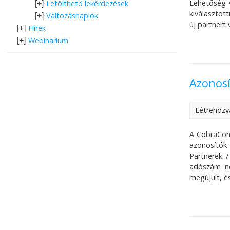
Lehetőség v
Letölthető lekérdezések
[+]
kiválasztot
Változásnaplók
[+]
új partnert 
Hírek
[+]
Webinarium
[+]
Azonos
Létrehozv
A CobraCont
azonosítók 
Partnerek 
adószám ne
megújult, é