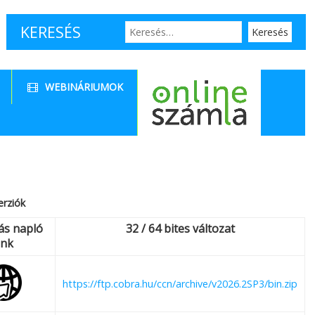
KERESÉS
WEBINÁRIUMOK
erziók
ás napló
32 / 64 bites változat
ink
https://ftp.cobra.hu/ccn/archive/v2026.2SP3/bin.zip