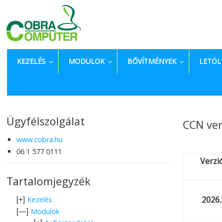
KEZELÉS
MODULOK
BŐVÍTMÉNYEK
LETÖL
Ügyfélszolgálat
CCN ver
www.cobra.hu
06 1 577 0111
Verzi
Tartalomjegyzék
2026.
Kezelés
[+]
Modulok
[—]