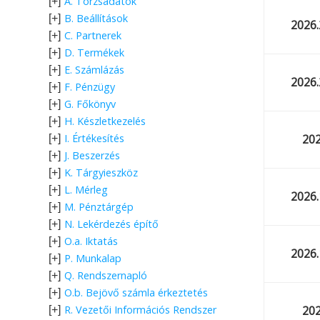
A. Törzsadatok
[+]
B. Beállítások
[+]
2026.
C. Partnerek
[+]
D. Termékek
[+]
E. Számlázás
[+]
2026.
F. Pénzügy
[+]
G. Főkönyv
[+]
H. Készletkezelés
[+]
202
I. Értékesítés
[+]
J. Beszerzés
[+]
K. Tárgyieszköz
[+]
L. Mérleg
[+]
2026.
M. Pénztárgép
[+]
N. Lekérdezés építő
[+]
O.a. Iktatás
[+]
2026.
P. Munkalap
[+]
Q. Rendszernapló
[+]
O.b. Bejövő számla érkeztetés
[+]
202
R. Vezetői Információs Rendszer
[+]