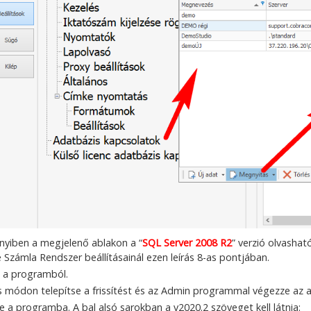
yiben a megjelenő ablakon a “
SQL Server 2008 R2
” verzió olvashat
e Számla Rendszer beállításainál ezen leírás 8-as pontjában.
i a programból.
 módon telepítse a frissítést és az Admin programmal végezze az a
e a programba. A bal alsó sarokban a v2020.2 szöveget kell látnia: