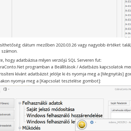
ssíthetőség dátum mezőben 2020.03.26 vagy nagyobb értéket talál, f
1 számon.
ze, hogy adatbázisa milyen verziójú SQL Serveren fut:
raConto.Net programban a Beállítások / Adatbázis kapcsolatok m
 frissíteni kívánt adatbázist jelölje ki és nyomja meg a [Megnyitás] 
lakon nyomja meg a [Kapcsolat tesztelése gombot]: