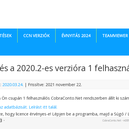
TÉSEK
CCN VERZIÓK
ÉVNYITÁS 2024
TEAMVIEWER
tés a 2020.2-es verzióra 1 felhasz
e:
2020.03.24.
| Frissítve: 2021 november 22.
Ön csupán 1 felhasználós CobraConto.Net rendszerben állít ki száml
 adatbázisát. Leírást itt talál.
zze, hogy licence érvényes-e! Lépjen be a programba, majd a Súgó /