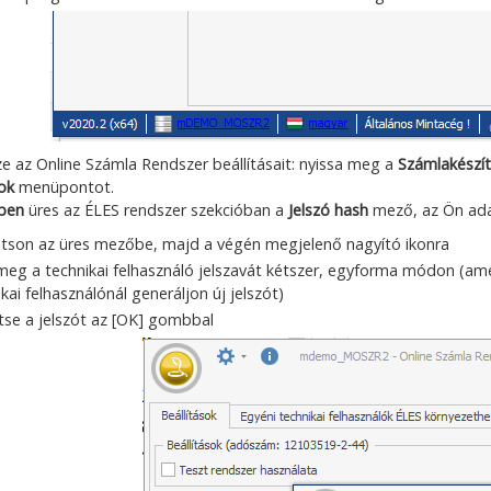
zze az Online Számla Rendszer beállításait: nyissa meg a
Számlakészít
ok
menüpontot.
ben
üres az ÉLES rendszer szekcióban a
Jelszó hash
mező, az Ön adat
ntson az üres mezőbe, majd a végén megjelenő nagyító ikonra
meg a technikai felhasználó jelszavát kétszer, egyforma módon (am
kai felhasználónál generáljon új jelszót)
tse a jelszót az [OK] gombbal