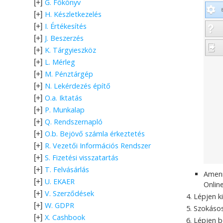
G. Főkönyv
[+]
H. Készletkezelés
[+]
I. Értékesítés
[+]
J. Beszerzés
[+]
K. Tárgyieszköz
[+]
L. Mérleg
[+]
M. Pénztárgép
[+]
N. Lekérdezés építő
[+]
O.a. Iktatás
[+]
P. Munkalap
[+]
Q. Rendszernapló
[+]
O.b. Bejövő számla érkeztetés
[+]
R. Vezetői Információs Rendszer
[+]
S. Fizetési visszatartás
[+]
T. Felvásárlás
[+]
Amenn
U. EKAER
[+]
Onlin
V. Szerződések
[+]
Lépjen k
W. GDPR
[+]
Szokásos
X. Cashbook
[+]
Lépjen b