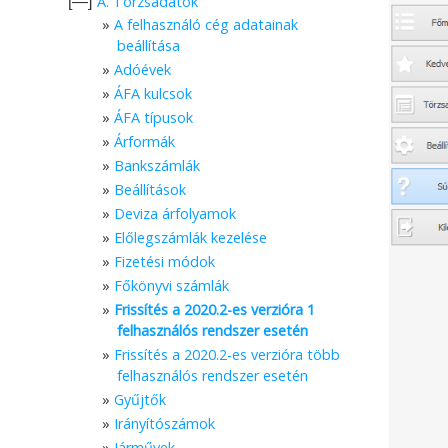
A. Törzsadatok
[—]
A felhasználó cég adatainak
beállítása
Adóévek
ÁFA kulcsok
ÁFA típusok
Árformák
Bankszámlák
Beállítások
Deviza árfolyamok
Előlegszámlák kezelése
Fizetési módok
Főkönyvi számlák
Frissítés a 2020.2-es verzióra 1
felhasználós rendszer esetén
Frissítés a 2020.2-es verzióra több
felhasználós rendszer esetén
Gyűjtők
Irányítószámok
Járművek