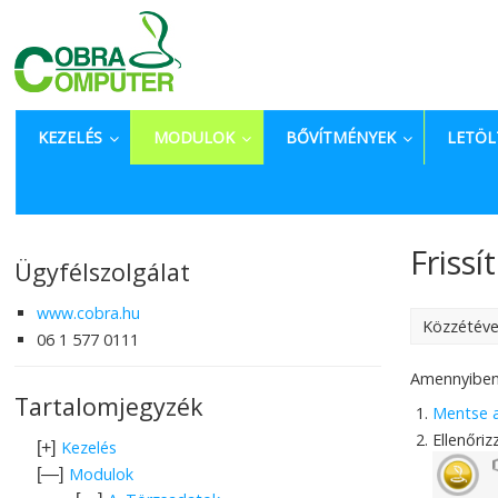
KEZELÉS
MODULOK
BŐVÍTMÉNYEK
LETÖL
Frissí
Ügyfélszolgálat
www.cobra.hu
Közzétév
06 1 577 0111
Amennyiben 
Tartalomjegyzék
Mentse az
Ellenőri
Kezelés
[+]
Modulok
[—]