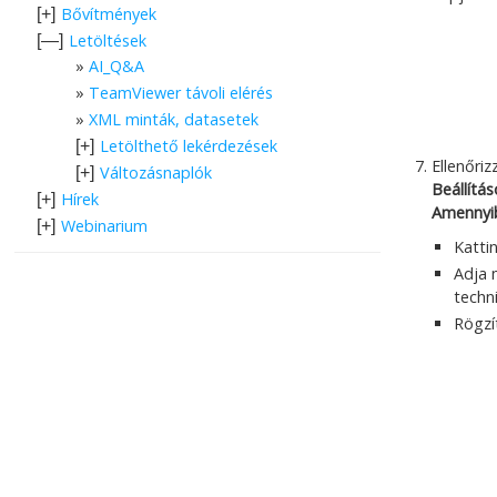
Bővítmények
[+]
Letöltések
[—]
AI_Q&A
TeamViewer távoli elérés
XML minták, datasetek
Letölthető lekérdezések
[+]
Ellenőri
Változásnaplók
[+]
Beállítás
Hírek
[+]
Amennyi
Webinarium
[+]
Katti
Adja 
techni
Rögzí