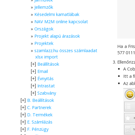
Jellemzők
Késedelmi kamatlábak
NAV M2M online kapcsolat
Országok
Projekt alapú árazások
Projektek
Ha a Fri
szamlazz.hu összes számlaadat
577 011
xlsx import
Ellenőriz
Beállítások
[+]
A Cob
Email
[+]
Itt a
Évnyitás
[+]
Az ab
Intrastat
[+]
Szabvány
[+]
B. Beállítások
[+]
C. Partnerek
[+]
D. Termékek
[+]
E. Számlázás
[+]
F. Pénzügy
[+]