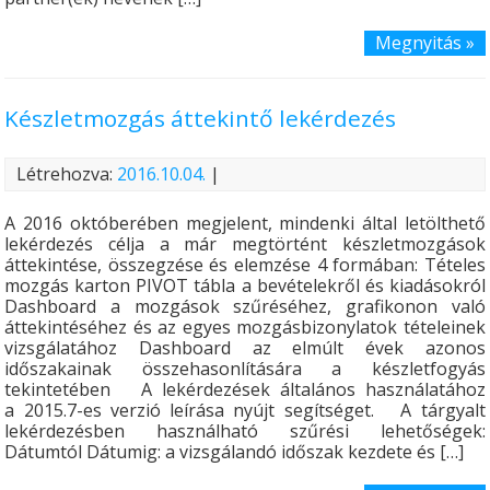
Megnyitás »
Készletmozgás áttekintő lekérdezés
Létrehozva:
2016.10.04.
|
A 2016 októberében megjelent, mindenki által letölthető
lekérdezés célja a már megtörtént készletmozgások
áttekintése, összegzése és elemzése 4 formában: Tételes
mozgás karton PIVOT tábla a bevételekről és kiadásokról
Dashboard a mozgások szűréséhez, grafikonon való
áttekintéséhez és az egyes mozgásbizonylatok tételeinek
vizsgálatához Dashboard az elmúlt évek azonos
időszakainak összehasonlítására a készletfogyás
tekintetében A lekérdezések általános használatához
a 2015.7-es verzió leírása nyújt segítséget. A tárgyalt
lekérdezésben használható szűrési lehetőségek:
Dátumtól Dátumig: a vizsgálandó időszak kezdete és […]