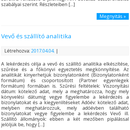
szabályai szerint. Részleteiben […]
Megnyitás »
Vevő és szállító analitika
Létrehozva:
2017.04.04.
|
A lekérdezés célja a vevő és szállító analitika elkészítése,
szűrése és a főkönyvi egyeztetés megkönnyítése. Az
analitikát kinyerhetjük bizonylatonként (Bizonylatonként
formátum) és csoportosított (Partner egyenlegek
formátum) formában is. Szűrési feltételek: Viszonyítási
dátum: kötelező adat, mely a meghatározza, hogy mely
könyvelési dátumig vegye figyelembe a lekérdezés a
bizonylatokat és a kiegyenlítéseket Adóév: kötelező adat,
melyben meghatározzuk, mely adóévben található
bizonylatokat vegye figyelembe a lekérdezés Vevő ill.
Szállító állományok: ebben a két mezőben pipálással
jelöljük be, hogy […]