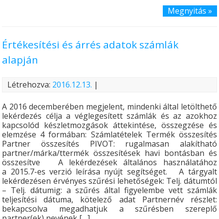
Megnyitás »
Értékesítési és árrés adatok számlák
alapján
Létrehozva:
2016.12.13.
|
A 2016 decemberében megjelent, mindenki által letölthető
lekérdezés célja a véglegesített számlák és az azokhoz
kapcsolód készletmozgások áttekintése, összegzése és
elemzése 4 formában: Számlatételek Termék összesítés
Partner összesítés PIVOT: rugalmasan alakítható
partner/márka/ttermék összesítések havi bontásban és
összesítve A lekérdezések általános használatához
a 2015.7-es verzió leírása nyújt segítséget. A tárgyalt
lekérdezésen érvényes szűrési lehetőségek: Telj. dátumtól
– Telj. dátumig: a szűrés által figyelembe vett számlák
teljesítési dátuma, kötelező adat Partnernév részlet:
bekapcsolva megadhatjuk a szűrésben szereplő
partner(ek) nevének […]