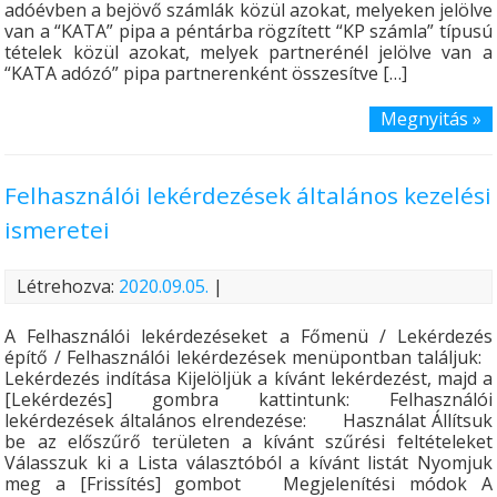
adóévben a bejövő számlák közül azokat, melyeken jelölve
van a “KATA” pipa a péntárba rögzített “KP számla” típusú
tételek közül azokat, melyek partnerénél jelölve van a
“KATA adózó” pipa partnerenként összesítve […]
Megnyitás »
Felhasználói lekérdezések általános kezelési
ismeretei
Létrehozva:
2020.09.05.
|
A Felhasználói lekérdezéseket a Főmenü / Lekérdezés
építő / Felhasználói lekérdezések menüpontban találjuk:
Lekérdezés indítása Kijelöljük a kívánt lekérdezést, majd a
[Lekérdezés] gombra kattintunk: Felhasználói
lekérdezések általános elrendezése: Használat Állítsuk
be az előszűrő területen a kívánt szűrési feltételeket
Válasszuk ki a Lista választóból a kívánt listát Nyomjuk
meg a [Frissítés] gombot Megjelenítési módok A