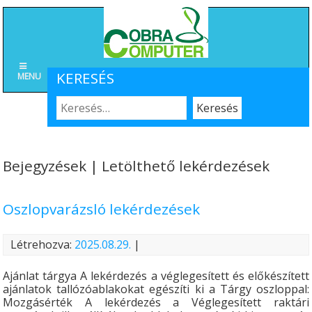
KERESÉS
MENU
Bejegyzések | Letölthető lekérdezések
Oszlopvarázsló lekérdezések
Létrehozva:
2025.08.29.
|
Ajánlat tárgya A lekérdezés a véglegesített és előkészített
ajánlatok tallózóablakokat egészíti ki a Tárgy oszloppal:
Mozgásérték A lekérdezés a Véglegesített raktári