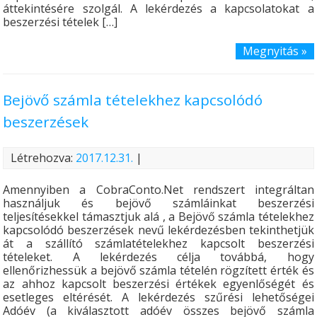
áttekintésére szolgál. A lekérdezés a kapcsolatokat a
beszerzési tételek […]
Megnyitás »
Bejövő számla tételekhez kapcsolódó
beszerzések
Létrehozva:
2017.12.31.
|
Amennyiben a CobraConto.Net rendszert integráltan
használjuk és bejövő számláinkat beszerzési
teljesítésekkel támasztjuk alá , a Bejövő számla tételekhez
kapcsolódó beszerzések nevű lekérdezésben tekinthetjük
át a szállító számlatételekhez kapcsolt beszerzési
tételeket. A lekérdezés célja továbbá, hogy
ellenőrizhessük a bejövő számla tételén rögzített érték és
az ahhoz kapcsolt beszerzési értékek egyenlőségét és
esetleges eltérését. A lekérdezés szűrési lehetőségei
Adóév (a kiválasztott adóév összes bejövő számla