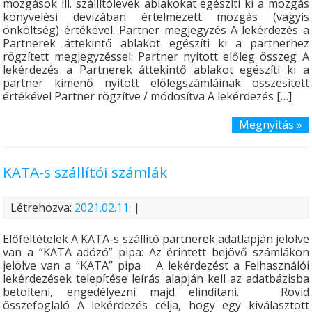
mozgások ill. szállítólevek ablakokat egészíti ki a mozgás
könyvelési devizában értelmezett mozgás (vagyis
önköltség) értékével: Partner megjegyzés A lekérdezés a
Partnerek áttekintő ablakot egészíti ki a partnerhez
rögzített megjegyzéssel: Partner nyitott előleg összeg A
lekérdezés a Partnerek áttekintő ablakot egészíti ki a
partner kimenő nyitott előlegszámláinak összesített
értékével Partner rögzítve / módosítva A lekérdezés […]
Megnyitás »
KATA-s szállítói számlák
Létrehozva:
2021.02.11.
|
Előfeltételek A KATA-s szállító partnerek adatlapján jelölve
van a “KATA adózó” pipa: Az érintett bejövő számlákon
jelölve van a “KATA” pipa A lekérdezést a Felhasználói
lekérdezések telepítése leírás alapján kell az adatbázisba
betölteni, engedélyezni majd elindítani. Rövid
összefoglaló A lekérdezés célja, hogy egy kiválasztott