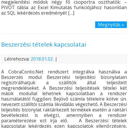
megjelenítési módok négy fő csoportra oszthatók: –
PIVOT tábla: az Excel Kimutatás funkciójához hasonlóan
az SQL lekérdezés eredményét […]
Megnyitás »
Beszerzési tételek kapcsolatai
Létrehozva:
2018.01.02.
|
A CobraConto.Net rendszert integrálva használva a
Beszerzés modul Beszerzési teljesítési bizonylatain
regisztrálhatjuk a szállítók által teljesített
megrendeléseket. A Beszerzési teljesítések tételei két
másik modullal lehetnek kapcsolatban a rendszer
használatától függően: Bejövő számla tételeire kötve ún.
nevezett szállítói számla likvidálás végezhető. A Beszerzési
teljesítés bizonylat raktárkezelt termékek esetén a raktári
bevételezést is elvégzi, amennyiben a rendszer
paraméterezése ezt írja elő. A Beszerzési tételek
kapcsolatai lekérdezés ezen kapcsolatok ellenőrzésére,