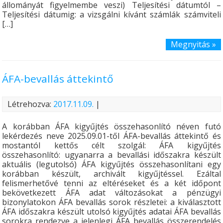
állományát figyelmembe veszi) Teljesítési dátumtól –
Teljesítési dátumig: a vizsgálni kívánt számlák számviteli
[…]
Megnyitás »
ÁFA-bevallás áttekintő
Létrehozva:
2017.11.09.
|
A korábban ÁFA kigyűjtés összehasonlító néven futó
lekérdezés neve 2025.09.01-től ÁFA-bevallás áttekintő és
mostantól kettős célt szolgál: ÁFA kigyűjtés
összehasonlító: ugyanarra a bevallási időszakra készült
aktuális (legutolsó) ÁFA kigyűjtés összehasonlítani egy
korábban készült, archivált kigyűjtéssel. Ezáltal
felismerhetővé tenni az eltéréseket és a két időpont
bekövetkezett ÁFA adat változásokat a pénzügyi
bizonylatokon ÁFA bevallás sorok részletei: a kiválasztott
ÁFA időszakra készült utolsó kigyűjtés adatai ÁFA bevallás
sorokra rendezve a jelenlegi ÁFA bevallás összerendelés