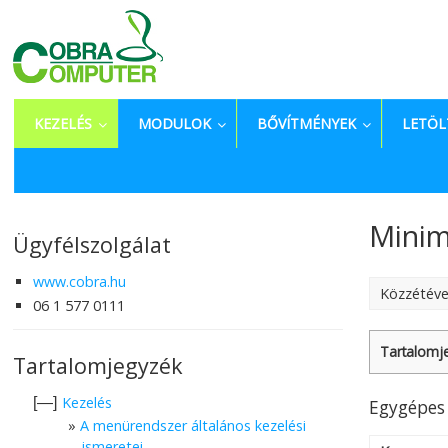
KEZELÉS
MODULOK
BŐVÍTMÉNYEK
LETÖL
Minim
Ügyfélszolgálat
www.cobra.hu
Közzétév
06 1 577 0111
Tartalomj
Tartalomjegyzék
Kezelés
[—]
Egygépes 
A menürendszer általános kezelési
ismeretei