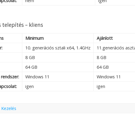
apcsolat:
nem
igen
 telepítés – kliens
ns
Minimum
Ajánlott
r:
10. generációs sztali x64, 1.4GHz
11.generációs aszta
8 GB
8 GB
64 GB
64 GB
 rendszer:
Windows 11
Windows 11
apcsolat:
igen
igen
:
Kezelés