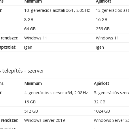
ns
Minimum
Ajánlott
r:
10. generációs asztali x64 , 2.0GHz
13.generációs asz
8 GB
16 GB
64 GB
256 GB
 rendszer:
Windows 11
Windows 11
apcsolat:
igen
igen
 telepítés – szerver
ns
Minimum
Ajánlott
r:
4. generációs szerver x64, 2.0GHz
5. generációs szer
16 GB
32 GB
512 GB
1024 GB
 rendszer:
Windows Server 2019
Windows Server 2