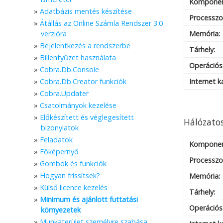
Kompone
Adatbázis mentés készítése
Processzo
Átállás az Online Számla Rendszer 3.0
verzióra
Memória:
Bejelentkezés a rendszerbe
Tárhely:
Billentyűzet használata
Operációs
Cobra.Db.Console
Cobra.Db.Creator funkciók
Internet k
Cobra.Updater
Csatolmányok kezelése
Előkészített és véglegesített
Hálózatos
bizonylatok
Feladatok
Kompone
Főképernyő
Processzo
Gombok és funkciók
Hogyan frissítsek?
Memória:
Külső licence kezelés
Tárhely:
Minimum és ajánlott futtatási
Operációs
környezetek
Munkaterület személyre szabása