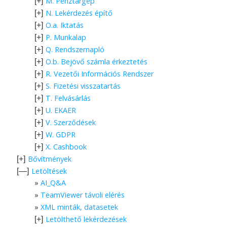
M. Pénztárgép
[+]
N. Lekérdezés építő
[+]
O.a. Iktatás
[+]
P. Munkalap
[+]
Q. Rendszernapló
[+]
O.b. Bejövő számla érkeztetés
[+]
R. Vezetői Információs Rendszer
[+]
S. Fizetési visszatartás
[+]
T. Felvásárlás
[+]
U. EKAER
[+]
V. Szerződések
[+]
W. GDPR
[+]
X. Cashbook
[+]
Bővítmények
[+]
Letöltések
[—]
AI_Q&A
TeamViewer távoli elérés
XML minták, datasetek
Letölthető lekérdezések
[+]