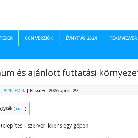
TÉSEK
CCN VERZIÓK
ÉVNYITÁS 2024
TEAMVIEWER
um és ajánlott futtatási környeze
e:
2026.04.29.
| Frissítve: 2026 április 29.
egyzék
[
mutat
]
telepítés – szerver, kliens egy gépen