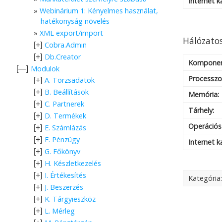
Internet k
Webinárium 1: Kényelmes használat,
hatékonyság növelés
XML export/import
Hálózatos
Cobra.Admin
[+]
Db.Creator
[+]
Kompone
Modulok
[—]
Processzo
A. Törzsadatok
[+]
B. Beállítások
[+]
Memória:
C. Partnerek
[+]
Tárhely:
D. Termékek
[+]
Operációs
E. Számlázás
[+]
F. Pénzügy
[+]
Internet k
G. Főkönyv
[+]
H. Készletkezelés
[+]
I. Értékesítés
[+]
Kategória
J. Beszerzés
[+]
K. Tárgyieszköz
[+]
L. Mérleg
[+]